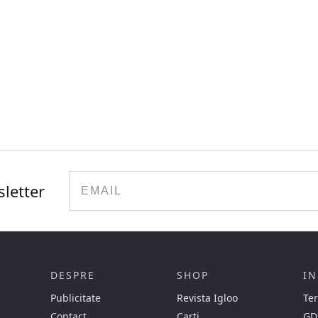
Email
sletter
DESPRE
SHOP
IN
Publicitate
Revista Igloo
Ter
Contact
Carti
GD