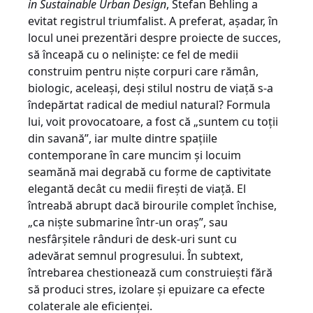
in Sustainable Urban Design
, Stefan Behling a
evitat registrul triumfalist. A preferat, așadar, în
locul unei prezentări despre proiecte de succes,
să înceapă cu o neliniște: ce fel de medii
construim pentru niște corpuri care rămân,
biologic, aceleași, deși stilul nostru de viață s-a
îndepărtat radical de mediul natural? Formula
lui, voit provocatoare, a fost că „suntem cu toții
din savană”, iar multe dintre spațiile
contemporane în care muncim și locuim
seamănă mai degrabă cu forme de captivitate
elegantă decât cu medii firești de viață. El
întreabă abrupt dacă birourile complet închise,
„ca niște submarine într-un oraș”, sau
nesfârșitele rânduri de desk-uri sunt cu
adevărat semnul progresului. În subtext,
întrebarea chestionează cum construiești fără
să produci stres, izolare și epuizare ca efecte
colaterale ale eficienței.