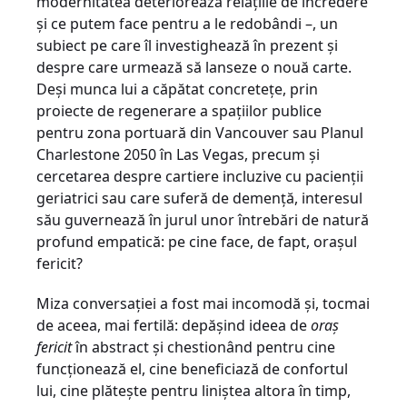
modernitatea deteriorează relațiile de încredere
și ce putem face pentru a le redobândi –, un
subiect pe care îl investighează în prezent și
despre care urmează să lanseze o nouă carte.
Deși munca lui a căpătat concretețe, prin
proiecte de regenerare a spațiilor publice
pentru zona portuară din Vancouver sau Planul
Charlestone 2050 în Las Vegas, precum și
cercetarea despre cartiere incluzive cu pacienții
geriatrici sau care suferă de demență, interesul
său guvernează în jurul unor întrebări de natură
profund empatică: pe cine face, de fapt, orașul
fericit?
Miza conversației a fost mai incomodă și, tocmai
de aceea, mai fertilă: depășind ideea de
oraș
fericit
în abstract și chestionând pentru cine
funcționează el, cine beneficiază de confortul
lui, cine plătește pentru liniștea altora în timp,