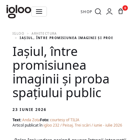
0
SHOP
IGLOO
ARHITECTURA
IAȘIUL, ÎNTRE PROMISIUNEA IMAGINII ȘI PROBA SPAȚIULUI
Iașiul, între
promisiunea
imaginii și proba
spațiului public
23 IUNIE 2026
Text:
Anda Zota
Foto:
courtesy of TILIA
Articol publicat în
igloo 232 / Peisaj. Trei scări / iunie - iulie 2026