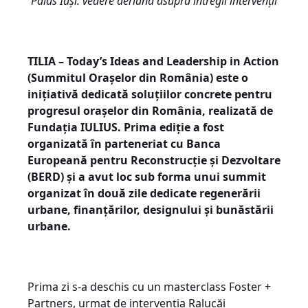
Palas Iași: vedere aeriană asupra întregii intervenții
TILIA – Today’s Ideas and Leadership in Action
(Summitul Orașelor din România) este o
inițiativă dedicată soluțiilor concrete pentru
progresul orașelor din România, realizată de
Fundația IULIUS. Prima ediție a fost
organizată în parteneriat cu Banca
Europeană pentru Reconstrucție și Dezvoltare
(BERD) și a avut loc sub forma unui summit
organizat în două zile dedicate regenerării
urbane, finanțărilor, designului și bunăstării
urbane.
Prima zi s-a deschis cu un masterclass Foster +
Partners, urmat de intervenția Ralucăi