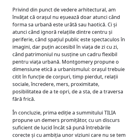
Privind din punct de vedere arhitectural, am
învățat că orașul nu eșuează doar atunci când
forma sa urbană este urâtă sau haotică. Ci și
atunci când ignoră relațiile dintre centru și
periferie, când spațiul public este spectaculos în
imagini, dar puțin accesibil în viața de zi cu zi,
când patrimoniul nu susține un cadru flexibil
pentru viața urbană. Montgomery propune o
dimensiune etică a urbanismului: orașul trebuie
citit în funcție de corpuri, timp pierdut, relații
sociale, încredere, mers, proximitate,
posibilitatea de a te opri, de a sta, de a traversa
fără frică.
În concluzie, prima ediție a summitului TILIA
propune un demers promițător, cu un discurs
suficient de lucid încât să pună întrebările
corecte și cu ambiția unor viziuni care nu se tem