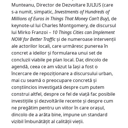
Munteanu, Director de Dezvoltare IULIUS (care
s-a numit, simpatic,
Investments of Hundreds of
Millions of Euros in Things That Money Can’t Buy
), de
keynote-ul lui Charles Montgomery, de discursul
lui Mirko Franzoi –
10 Things Cities can Implement
NOW for Better Traffic
și de numeroase intervenții
ale actorilor locali, care urmăresc punerea în
concret a ideilor și formularea unui set de
concluzii viabile pe plan local. Dar, dincolo de
agendă, ceea ce am văzut la Iași a fost o
încercare de repoziționare a discursului urban,
mai cu seamă o preocupare concretă și
conștiincios investigată despre cum putem
construi altfel, despre ce fel de viață fac posibile
investițiile și dezvoltările recente și despre cum
ne pregătim pentru un viitor în care orașul,
dincolo de a arăta bine, impune un standard
vizibil îmbunătățit al calității vieții.