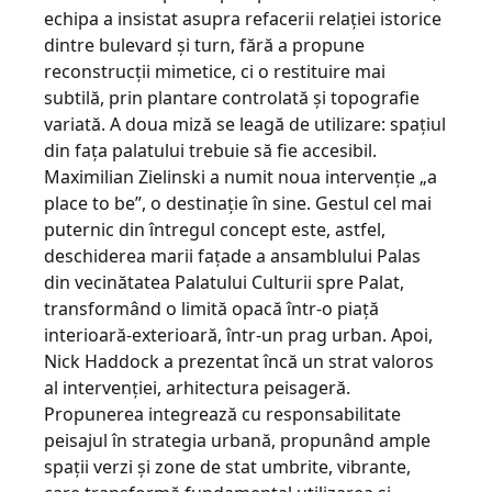
echipa a insistat asupra refacerii relației istorice
dintre bulevard și turn, fără a propune
reconstrucții mimetice, ci o restituire mai
subtilă, prin plantare controlată și topografie
variată. A doua miză se leagă de utilizare: spațiul
din fața palatului trebuie să fie accesibil.
Maximilian Zielinski a numit noua intervenție „a
place to be”, o destinație în sine. Gestul cel mai
puternic din întregul concept este, astfel,
deschiderea marii fațade a ansamblului Palas
din vecinătatea Palatului Culturii spre Palat,
transformând o limită opacă într-o piață
interioară-exterioară, într-un prag urban. Apoi,
Nick Haddock a prezentat încă un strat valoros
al intervenției, arhitectura peisageră.
Propunerea integrează cu responsabilitate
peisajul în strategia urbană, propunând ample
spații verzi și zone de stat umbrite, vibrante,