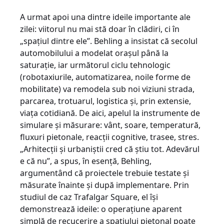
A urmat apoi una dintre ideile importante ale
zilei: viitorul nu mai stă doar în clădiri, ci în
„spațiul dintre ele”. Behling a insistat că secolul
automobilului a modelat orașul până la
saturație, iar următorul ciclu tehnologic
(robotaxiurile, automatizarea, noile forme de
mobilitate) va remodela sub noi viziuni strada,
parcarea, trotuarul, logistica și, prin extensie,
viața cotidiană. De aici, apelul la instrumente de
simulare și măsurare: vânt, soare, temperatură,
fluxuri pietonale, reacții cognitive, trasee, stres.
„Arhitecții și urbaniștii cred că știu tot. Adevărul
e că nu”, a spus, în esență, Behling,
argumentând că proiectele trebuie testate și
măsurate înainte și după implementare. Prin
studiul de caz Trafalgar Square, el își
demonstrează ideile: o operațiune aparent
simplă de recucerire a spațiului pietonal poate