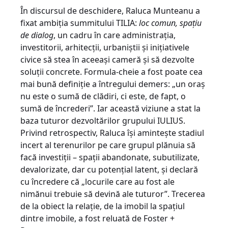
În discursul de deschidere, Raluca Munteanu a
fixat ambiția summitului TILIA:
loc comun, spațiu
de dialog
, un cadru în care administrația,
investitorii, arhitecții, urbaniștii și inițiativele
civice să stea în aceeași cameră și să dezvolte
soluții concrete. Formula-cheie a fost poate cea
mai bună definiție a întregului demers: „un oraș
nu este o sumă de clădiri, ci este, de fapt, o
sumă de încrederi”. Iar această viziune a stat la
baza tuturor dezvoltărilor grupului IULIUS.
Privind retrospectiv, Raluca își amintește stadiul
incert al terenurilor pe care grupul plănuia să
facă investiții – spații abandonate, subutilizate,
devalorizate, dar cu potențial latent, și declară
cu încredere că „locurile care au fost ale
nimănui trebuie să devină ale tuturor”. Trecerea
de la obiect la relație, de la imobil la spațiul
dintre imobile, a fost reluată de Foster +