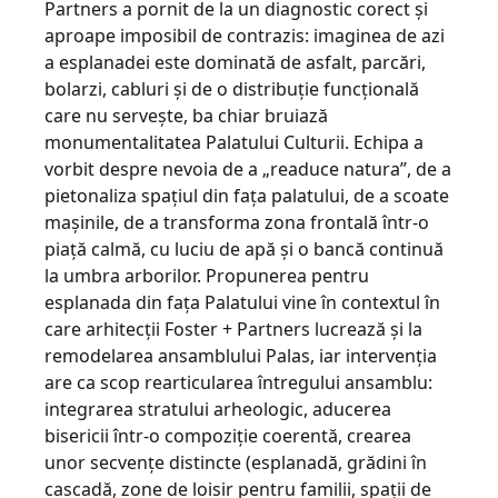
Partners a pornit de la un diagnostic corect și
aproape imposibil de contrazis: imaginea de azi
a esplanadei este dominată de asfalt, parcări,
bolarzi, cabluri și de o distribuție funcțională
care nu servește, ba chiar bruiază
monumentalitatea Palatului Culturii. Echipa a
vorbit despre nevoia de a „readuce natura”, de a
pietonaliza spațiul din fața palatului, de a scoate
mașinile, de a transforma zona frontală într-o
piață calmă, cu luciu de apă și o bancă continuă
la umbra arborilor. Propunerea pentru
esplanada din fața Palatului vine în contextul în
care arhitecții Foster + Partners lucrează și la
remodelarea ansamblului Palas, iar intervenția
are ca scop rearticularea întregului ansamblu:
integrarea stratului arheologic, aducerea
bisericii într-o compoziție coerentă, crearea
unor secvențe distincte (esplanadă, grădini în
cascadă, zone de loisir pentru familii, spații de