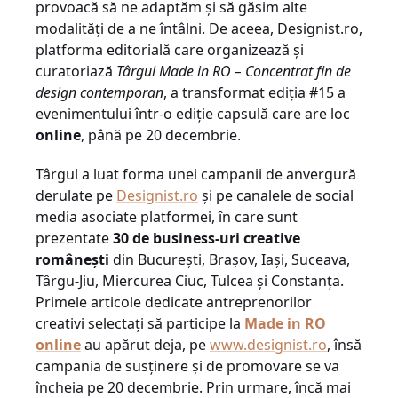
provoacă să ne adaptăm și să găsim alte
modalități de a ne întâlni. De aceea, Designist.ro,
platforma editorială care organizează și
curatoriază
Târgul Made in RO – Concentrat fin de
design contemporan
, a transformat ediția #15 a
evenimentului într-o ediție capsulă care are loc
online
, până pe 20 decembrie.
Târgul a luat forma unei campanii de anvergură
derulate pe
Designist.ro
și pe canalele de social
media asociate platformei, în care sunt
prezentate
30 de business-uri creative
românești
din București, Brașov, Iași, Suceava,
Târgu-Jiu, Miercurea Ciuc, Tulcea și Constanța.
Primele articole dedicate antreprenorilor
creativi selectați să participe la
Made in RO
online
au apărut deja, pe
www.designist.ro
, însă
campania de susținere și de promovare se va
încheia pe 20 decembrie. Prin urmare, încă mai