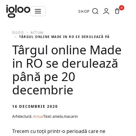
0
SHOP
IGLOO
ACTUAL
TÂRGUL ONLINE MADE IN RO SE DERULEAZĂ PÂNĂ PE 20 DE
Târgul online Made
in RO se derulează
până pe 20
decembrie
16 DECEMBRIE 2020
Arhitectură:
Actual
Text: aniela.macarin
Trecem cu toții printr-o perioadă care ne