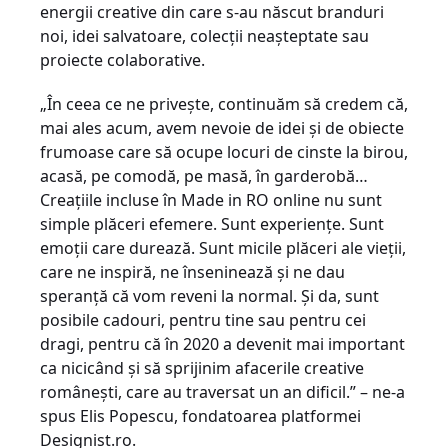
energii creative din care s-au născut branduri
noi, idei salvatoare, colecții neașteptate sau
proiecte colaborative.
„În ceea ce ne privește, continuăm să credem că,
mai ales acum, avem nevoie de idei și de obiecte
frumoase care să ocupe locuri de cinste la birou,
acasă, pe comodă, pe masă, în garderobă…
Creațiile incluse în Made in RO online nu sunt
simple plăceri efemere. Sunt experiențe. Sunt
emoții care durează. Sunt micile plăceri ale vieții,
care ne inspiră, ne înseninează și ne dau
speranță că vom reveni la normal. Și da, sunt
posibile cadouri, pentru tine sau pentru cei
dragi, pentru că în 2020 a devenit mai important
ca nicicând și să sprijinim afacerile creative
românești, care au traversat un an dificil.” – ne-a
spus Elis Popescu, fondatoarea platformei
Designist.ro.