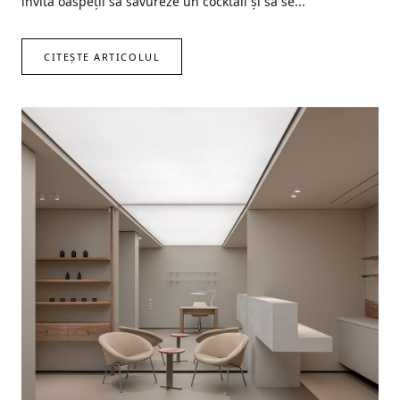
invită oaspeții să savureze un cocktail și să se...
CITEȘTE ARTICOLUL