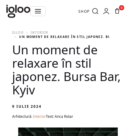
0
SHOP
IGLOO
INTERIOR
UN MOMENT DE RELAXARE ÎN STIL JAPONEZ. BURSA BAR, KY
Un moment de
relaxare în stil
japonez. Bursa Bar,
Kyiv
9 IULIE 2024
Arhitectură:
Interior
Text: Anca Rotar