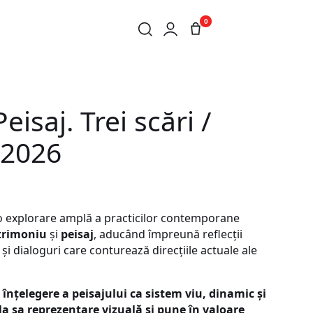
0
eisaj. Trei scări /
e 2026
 explorare amplă a practicilor contemporane
trimoniu
și
peisaj
, aducând împreună reflecții
 și dialoguri care conturează direcțiile actuale ale
nțelegere a peisajului ca sistem viu, dinamic și
la sa reprezentare vizuală și pune în valoare