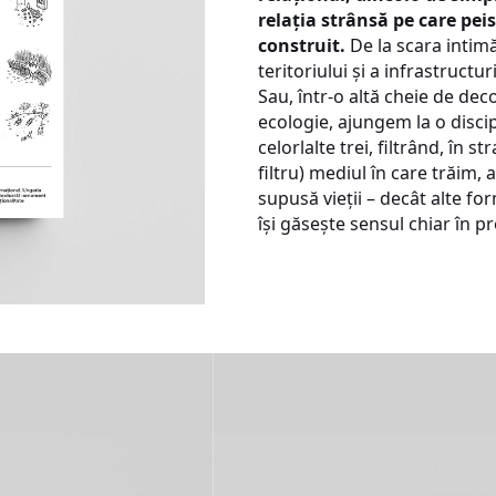
relația strânsă pe care peis
construit.
De la scara intimă
teritoriului și a infrastructu
Sau, într-o altă cheie de dec
ecologie, ajungem la o disc
celorlalte trei, filtrând, în 
filtru) mediul în care trăim,
supusă vieții – decât alte fo
își găsește sensul chiar în 