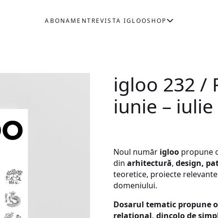
ABONAMENT
REVISTA IGLOO
SHOP
igloo 232 / P
iunie – iuli
Noul număr
igloo
propune o
din
arhitectură
,
design, pa
teoretice, proiecte relevante
domeniului.
Dosarul tematic propune o î
relațional, dincolo de simp