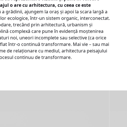
ajul o are cu arhitectura, cu ceea ce este
 a grădinii, ajungem la oraș și apoi la scara largă a
rilor ecologice, într-un sistem organic, interconectat.
odare, trecând prin arhitectură, urbanism și
iplină complexă care pune în evidență moștenirea
straturi noi, uneori incomplete sau selective (ca orice
 aflat într-o continuă transformare. Mai vie – sau mai
rme de relaționare cu mediul, arhitectura peisajului
procesul continuu de transformare.