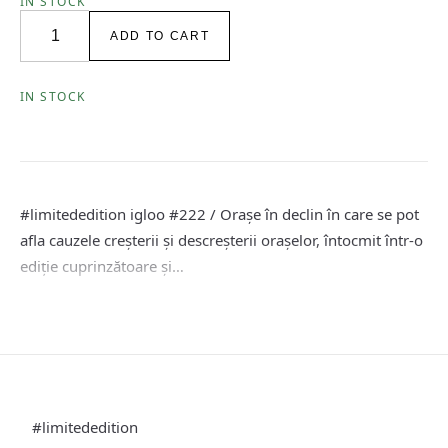
IN STOCK
igloo
ADD TO CART
222
/
Orașe
IN STOCK
în
declin
-
limited
edition
#limitededition igloo #222 / Orașe în declin în care se pot
/
octombrie
afla cauzele creșterii și descreșterii orașelor, întocmit într-o
-
ediție cuprinzătoare și…
noiembrie
2024
quantity
#limitededition