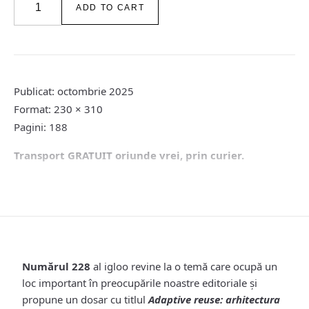
ADD TO CART
228
/
Adaptive
reuse:
arhitectura
transformării
Publicat: octombrie 2025
/
Format: 230 × 310
octombrie
Pagini: 188
–
noiembrie
Transport GRATUIT oriunde vrei, prin curier.
2025
quantity
Numărul 228
al igloo revine la o temă care ocupă un
loc important în preocupările noastre editoriale și
propune un dosar cu titlul
Adaptive reuse: arhitectura