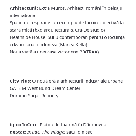
Arhitectură:
Extra Muros. Arhitecți români în peisajul
internațional
Spațiu de respirație: un exemplu de locuire colectivă la
scară mică (bxd arquitectura & Cra-De.studio)
Heathside House. Suflu contemporan pentru o locuință
edwardiană londoneză (Manea Kella)
Noua viață a unei case victoriene (VATRAA)
City Plus:
O nouă eră a arhitecturii industriale urbane
GATE M West Bund Dream Center
Domino Sugar Refinery
igloo înCerc:
Platou de toamnă în Dâmbovița
deStat:
Inside, The Village:
satul din sat