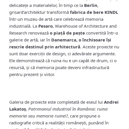
delicatețe a materialelor, în timp ce la
Berlin
,
grisard’architektur transformă
fabrica de bere KINDL
într-un muzeu de artă care celebrează memoria
industrială. La
Pesaro
, Warehouse of Architecture and
Research renovează
o piață de pește
convertită într-o
galerie de artă, iar în
Danemarca, o închisoare își
rescrie destinul prin arhitectură
. Aceste proiecte nu
sunt doar exerciții de design, ci adevărate argumente.
Ele demonstrează că ruina nu e un capăt de drum, ci o
resursă, și că memoria poate deveni infrastructură
pentru prezent și viitor.
Galeria de proiecte este completată de eseul lui
Andrei
Lakatoș
,
Patrimoniul industrial în România: ruina
memoriei sau memoria ruinei?
, care propune o
radiografie critică a realității românești, punând în