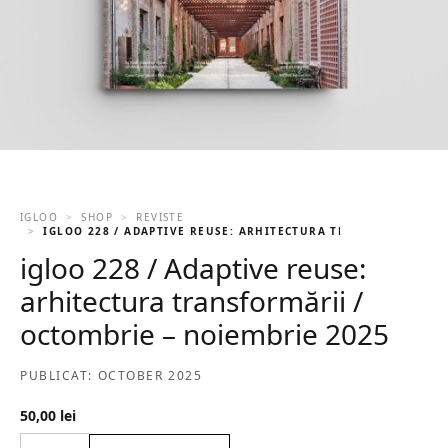
IGLOO
SHOP
REVISTE
IGLOO 228 / ADAPTIVE REUSE: ARHITECTURA TRANSFORMĂRII /
igloo 228 / Adaptive reuse:
arhitectura transformării /
octombrie – noiembrie 2025
PUBLICAT: OCTOBER 2025
50,00
lei
igloo