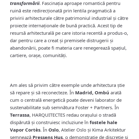
transformării
. Fascinația aproape romantică pentru
ruină este redirecționată prin lentila pragmatică a
privirii arhitecturale către patrimoniul industrial și către
proiecte internaționale de bună practică. Acest tip de
resursă arhitecturală pe care istoria recentă a produs-o,
dar pentru care a creat și premisele distrugerii și
abandonării, poate fi materia care renegerează spațiul,
cartiere, orașe, comunități.
Am ales să privim către exemple unde arhitectura știe
să repare și să reconecteze. În
Madrid, Ombú
arată
cum o centrală energetică poate deveni laborator de
sustenabilitate sub semnătura Foster + Partners. În
Terrassa
, HARQUITECTES redau orașului o stradă
dispărută și construiesc incluziune în
fostele hale
Vapor Cortès
. În
Oslo
, Atelier Oslo și Kima Arkitektur
semnează
Pressens Hus
, o demonstrație de discreție și