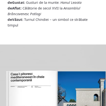
deGustat:
Gusturi de la munte:
Hanul Leaota
deAflat:
Călătorie de secol XVII la
Ansamblul
Brâncovenesc Potlogi
deVăzut:
Turnul Chindiei – un simbol ce străbate
timpul