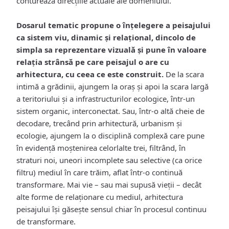
conturează direcțiile actuale ale domeniului.
Dosarul tematic propune o înțelegere a peisajului
ca sistem viu, dinamic și relațional, dincolo de
simpla sa reprezentare vizuală și pune în valoare
relația strânsă pe care peisajul o are cu
arhitectura, cu ceea ce este construit.
De la scara
intimă a grădinii, ajungem la oraș și apoi la scara largă
a teritoriului și a infrastructurilor ecologice, într-un
sistem organic, interconectat. Sau, într-o altă cheie de
decodare, trecând prin arhitectură, urbanism și
ecologie, ajungem la o disciplină complexă care pune
în evidență moștenirea celorlalte trei, filtrând, în
straturi noi, uneori incomplete sau selective (ca orice
filtru) mediul în care trăim, aflat într-o continuă
transformare. Mai vie – sau mai supusă vieții – decât
alte forme de relaționare cu mediul, arhitectura
peisajului își găsește sensul chiar în procesul continuu
de transformare.