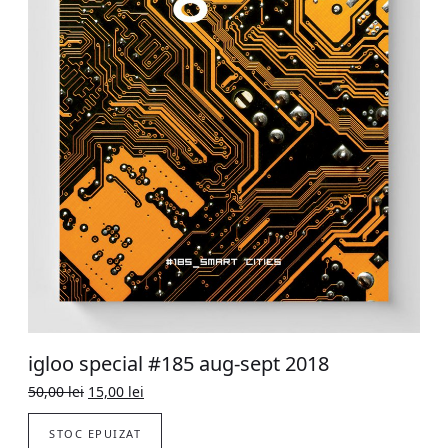
igloo special #185 aug-sept 2018
Original
Current
50,00
lei
15,00
lei
price
price
was:
is:
STOC EPUIZAT
50,00 lei.
15,00 lei.