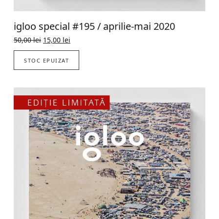
igloo special #195 / aprilie-mai 2020
Original
Current
50,00
lei
15,00
lei
price
price
was:
is:
STOC EPUIZAT
50,00 lei.
15,00 lei.