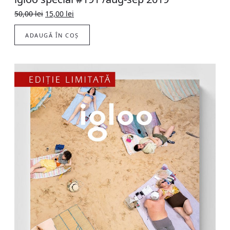
Original
Current
50,00
lei
15,00
lei
price
price
was:
is:
ADAUGĂ ÎN COȘ
50,00 lei.
15,00 lei.