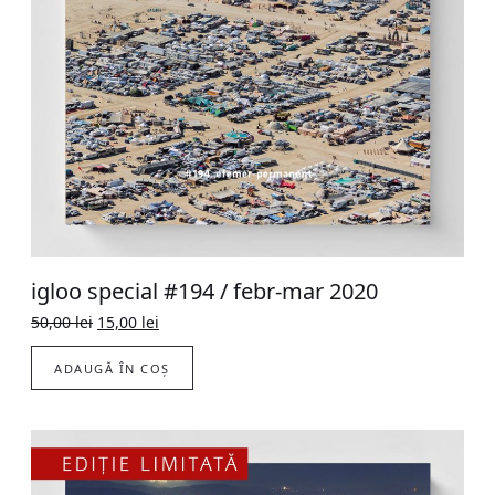
igloo special #194 / febr-mar 2020
Original
Current
50,00
lei
15,00
lei
price
price
was:
is:
ADAUGĂ ÎN COȘ
50,00 lei.
15,00 lei.