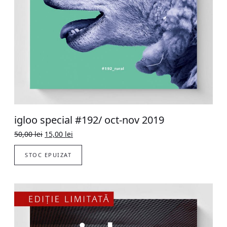
igloo special #192/ oct-nov 2019
Original
Current
50,00
lei
15,00
lei
price
price
was:
is:
STOC EPUIZAT
50,00 lei.
15,00 lei.