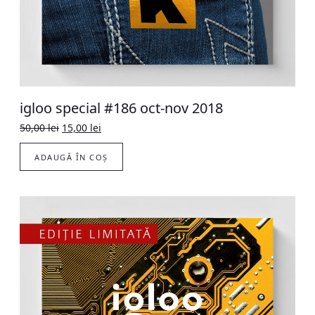
igloo special #186 oct-nov 2018
Original
Current
50,00
lei
15,00
lei
price
price
was:
is:
ADAUGĂ ÎN COȘ
50,00 lei.
15,00 lei.