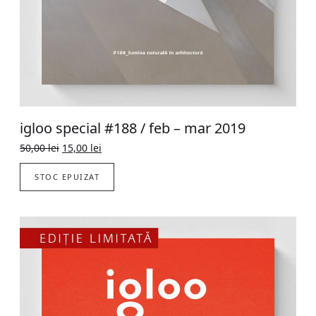
igloo special #188 / feb – mar 2019
Original
Current
50,00
lei
15,00
lei
price
price
was:
is:
STOC EPUIZAT
50,00 lei.
15,00 lei.