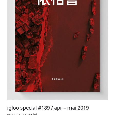
igloo special #189 / apr – mai 2019
Original
Current
50,00
lei
15,00
lei