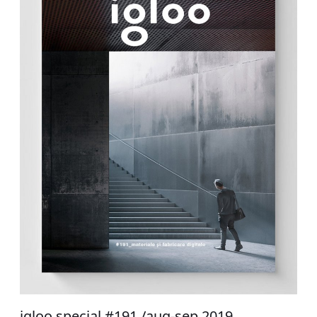
igloo special #191 /aug-sep 2019