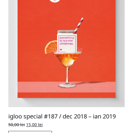
igloo special #187 / dec 2018 – ian 2019
Original
Current
50,00
lei
15,00
lei
price
price