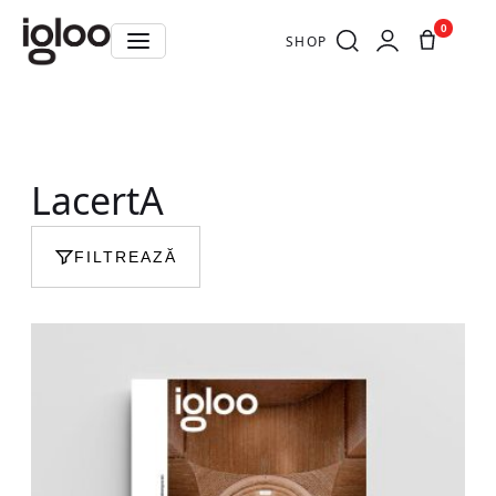
0
SHOP
LacertA
FILTREAZĂ