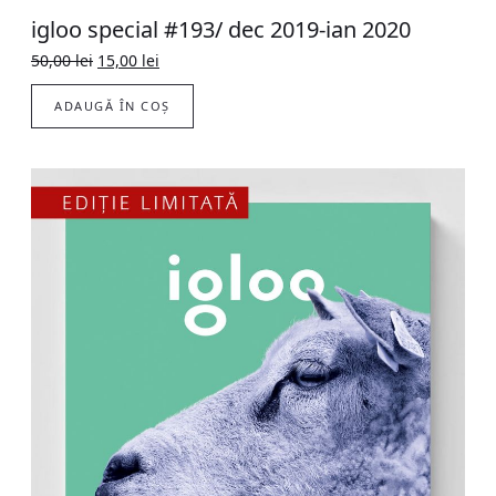
igloo special #193/ dec 2019-ian 2020
Original
Current
50,00
lei
15,00
lei
price
price
was:
is:
ADAUGĂ ÎN COȘ
50,00 lei.
15,00 lei.