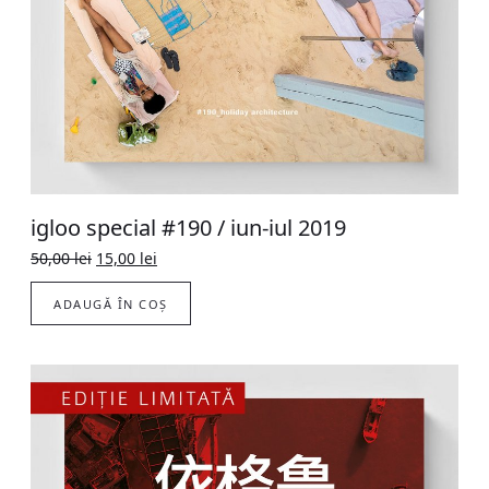
igloo special #190 / iun-iul 2019
Original
Current
50,00
lei
15,00
lei
price
price
was:
is:
ADAUGĂ ÎN COȘ
50,00 lei.
15,00 lei.