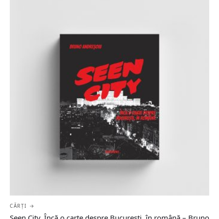
CĂRȚI →
Seen City. Încă o carte despre București, în română – Bruno