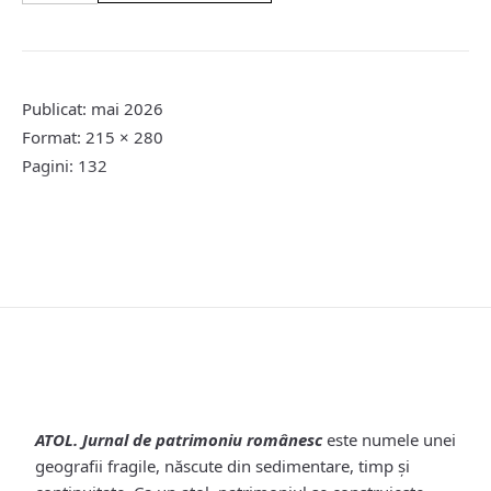
Jurnal
de
patrimoniu
românesc
Publicat: mai 2026
Format: 215 × 280
Pagini: 132
ATOL. Jurnal de patrimoniu românesc
este numele unei
geografii fragile, născute din sedimentare, timp și