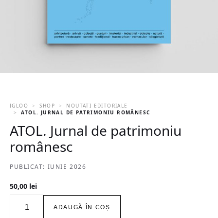
IGLOO
SHOP
NOUTATI EDITORIALE
ATOL. JURNAL DE PATRIMONIU ROMÂNESC
ATOL. Jurnal de patrimoniu
românesc
PUBLICAT: IUNIE 2026
50,00
lei
Cantitate
ADAUGĂ ÎN COȘ
ATOL.