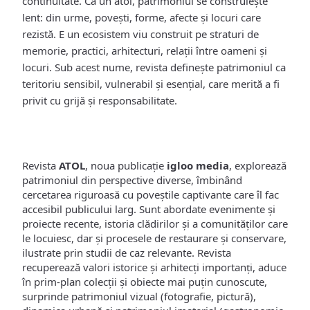
continuitate. Ca un atol, patrimoniul se construiește
lent: din urme, povești, forme, afecte și locuri care
rezistă. E un ecosistem viu construit pe straturi de
memorie, practici, arhitecturi, relații între oameni și
locuri. Sub acest nume, revista definește patrimoniul ca
teritoriu sensibil, vulnerabil și esențial, care merită a fi
privit cu grijă și responsabilitate.
Revista
ATOL
, noua publicație
igloo media
, explorează
patrimoniul din perspective diverse, îmbinând
cercetarea riguroasă cu poveștile captivante care îl fac
accesibil publicului larg. Sunt abordate evenimente și
proiecte recente, istoria clădirilor și a comunităților care
le locuiesc, dar și procesele de restaurare și conservare,
ilustrate prin studii de caz relevante. Revista
recuperează valori istorice și arhitecți importanți, aduce
în prim-plan colecții și obiecte mai puțin cunoscute,
surprinde patrimoniul vizual (fotografie, pictură),