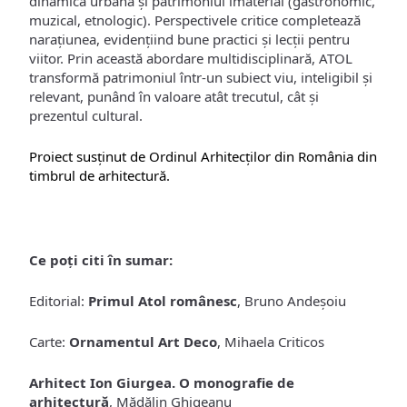
dinamica urbană și patrimoniul imaterial (gastronomic,
muzical, etnologic). Perspectivele critice completează
narațiunea, evidențiind bune practici și lecții pentru
viitor. Prin această abordare multidisciplinară, ATOL
transformă patrimoniul într-un subiect viu, inteligibil și
relevant, punând în valoare atât trecutul, cât și
prezentul cultural.
Proiect susținut de Ordinul Arhitecților din România din
timbrul de arhitectură.
Ce poți citi în sumar:
Editorial:
Primul Atol românesc
, Bruno Andeșoiu
Carte:
Ornamentul Art Deco
, Mihaela Criticos
Arhitect Ion Giurgea. O monografie de
arhitectură
, Mădălin Ghigeanu