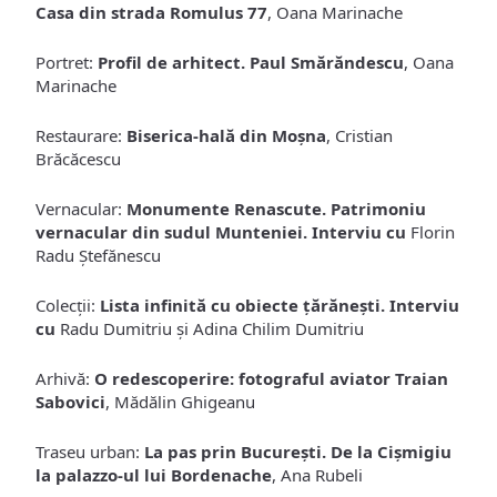
Casa din strada Romulus 77
, Oana Marinache
Portret:
Profil de arhitect. Paul Smărăndescu
, Oana
Marinache
Restaurare:
Biserica-hală din Moșna
, Cristian
Brăcăcescu
Vernacular:
Monumente Renascute. Patrimoniu
vernacular din sudul Munteniei. Interviu cu
Florin
Radu Ștefănescu
Colecții:
Lista infinită cu obiecte țărănești. Interviu
cu
Radu Dumitriu și Adina Chilim Dumitriu
Arhivă:
O redescoperire: fotograful aviator Traian
Sabovici
, Mădălin Ghigeanu
Traseu urban:
La pas prin București. De la Cișmigiu
la palazzo-ul lui Bordenache
, Ana Rubeli