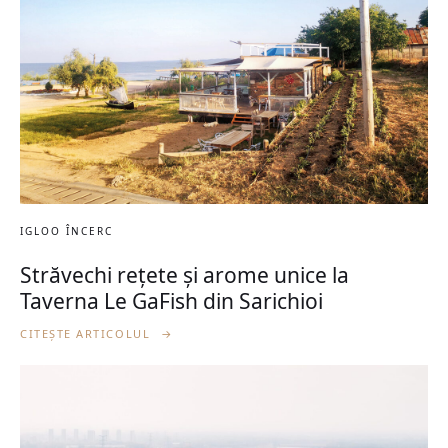
IGLOO ÎNCERC
Străvechi rețete și arome unice la
Taverna Le GaFish din Sarichioi
CITEȘTE ARTICOLUL
→