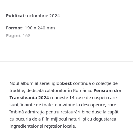
quantity
Publicat
: octombrie 2024
Format
: 190 x 240 mm
Pagini
: 168
Noul album al seriei igloo
best
continuă o colecție de
tradiție, dedicată călătoriilor în România.
Pensiuni din
Transilvania 2024
reunește 14 case de oaspeți care
sunt, înainte de toate, o invitație la descoperire, care
îmbină admirația pentru restaurări bine duse la capăt
cu bucuria de a fi în mijlocul naturii și cu degustarea
ingredientelor și rețetelor locale.