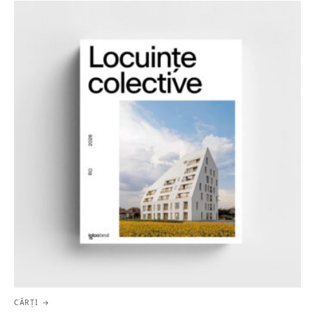
CĂRȚI →