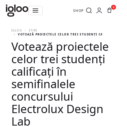
0
SHOP
IGLOO
STIRI
VOTEAZĂ PROIECTELE CELOR TREI STUDENȚI CALIFICAȚI ÎN
Votează proiectele
celor trei studenți
calificați în
semifinalele
concursului
Electrolux Design
Lab