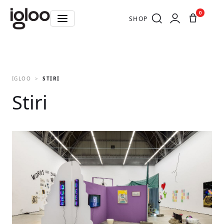
0
SHOP
IGLOO
STIRI
Stiri