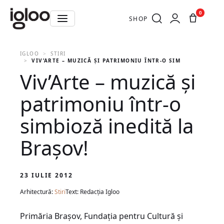
0
SHOP
IGLOO
STIRI
VIV’ARTE – MUZICĂ ŞI PATRIMONIU ÎNTR-O SIMBIOZĂ INEDI
Viv’Arte – muzică şi
patrimoniu într-o
simbioză inedită la
Braşov!
23 IULIE 2012
Arhitectură:
Stiri
Text: Redacția Igloo
Primăria Braşov, Fundaţia pentru Cultură şi