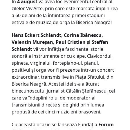
În
4 august
va avea loc evenimentul central al
zilelor Viv’Arte, prin care este marcată împlinirea
a 60 de ani de la înfiinţarea primei stagiuni
estivale de muzică de orgă la Biserica Neagră!
Hans Eckart Schlandt, Corina Ibănescu,
Valentin Mureşan, Paul Cristian şi Steffen
Schlandt
vă vor înfăţişa fascinanta istorie
sonoră a instrumentelor cu clape. Clavicordul,
spineta, virginalul, fortepiano-ul, pianul,
positivul şi orga vor fi prezente într-un concert
extraordinar, transmis live în Piaţa Sfatului, din
Biserica Neagră. Acestei idei s-a alăturat
binecunoscutul jurnalist Cătălin Ştefănescu, cel
care va îndeplini rolul de moderator al
transmisiunii directe şi de ghid prin lumea
propusă de cei cinci muzicieni braşoveni.
Cu această ocazie se lansează Fundaţia
Forum