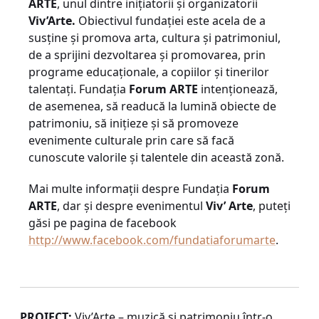
ARTE
, unul dintre iniţiatorii şi organizatorii
Viv’Arte.
Obiectivul fundaţiei este acela de a
susţine şi promova arta, cultura şi patrimoniul,
de a sprijini dezvoltarea şi promovarea, prin
programe educaţionale, a copiilor şi tinerilor
talentaţi. Fundaţia
Forum ARTE
intenţionează,
de asemenea, să readucă la lumină obiecte de
patrimoniu, să iniţieze şi să promoveze
evenimente culturale prin care să facă
cunoscute valorile şi talentele din această zonă.
Mai multe informaţii despre Fundaţia
Forum
ARTE
, dar şi despre evenimentul
Viv’ Arte
, puteţi
găsi pe pagina de facebook
http
://
www
.
facebook
.
com
/
fundatiaforumarte
.
PROIECT:
Viv’Arte – muzică şi patrimoniu într-o