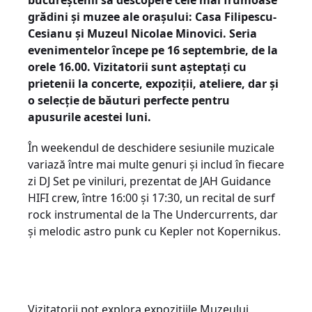
bucureștenii să descopere cele mai frumoase
grădini și muzee ale orașului: Casa Filipescu-
Cesianu și Muzeul Nicolae Minovici. Seria
evenimentelor începe pe 16 septembrie, de la
orele 16.00. Vizitatorii sunt așteptați cu
prietenii la concerte, expoziții, ateliere, dar și
o selecție de băuturi perfecte pentru
apusurile acestei luni.
În weekendul de deschidere sesiunile muzicale
variază între mai multe genuri și includ în fiecare
zi DJ Set pe viniluri, prezentat de JAH Guidance
HIFI crew, între 16:00 și 17:30, un recital de surf
rock instrumental de la The Undercurrents, dar
și melodic astro punk cu Kepler not Kopernikus.
Vizitatorii pot explora expozițiile Muzeului