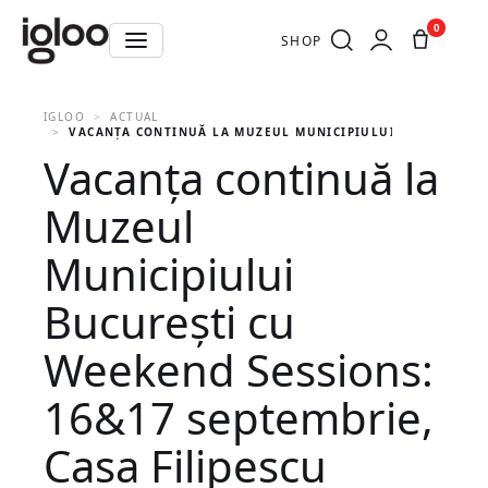
0
SHOP
IGLOO
ACTUAL
VACANȚA CONTINUĂ LA MUZEUL MUNICIPIULUI BUCUREȘTI C
Vacanța continuă la
Muzeul
Municipiului
București cu
Weekend Sessions:
16&17 septembrie,
Casa Filipescu