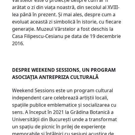
Vârstelor este o proiecție despre cum ar fi
arătat o zi din viața noastră, din secolul al XVIII-
lea până în prezent. Și mai ales, despre cum a
evoluat această zi simbolică în istorie, cu fiecare
generație. Muzeul Vârstelor a fost deschis la
Casa Filipescu-Cesianu pe data de 19 decembrie
2016.
DESPRE WEEKEND SESSIONS, UN PROGRAM
ASOCIAȚIA ANTREPRIZA CULTURALĂ
Weekend Sessions este un program cultural
independent care celebrează artiștii locali,
spațiile publice emblematice și socializarea cu
sens. A început în 2021 la Grădina Botanică a
Universității din București unde a transformat
un spațiu de picnic în prilej de experiențe
memorabile și întâlniri cu sesiuni acustice de