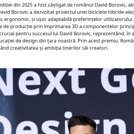
iției din 2025 a fost câștigat de românul David Borovic, abso
David Borovic a dezvoltat proiectul unei biciclete hibride ele
 ergonomic, și ușor adaptabilă preferințelor utilizatorului. 
le de producție prin imprimarea 3D a componentelor principa
crucial pentru succesul lui David Borovic, reprezentând, în 
ucației de design din țara noastră. Prin acest premiu, Român
 creativitatea și ambiția tinerilor săi creatori.