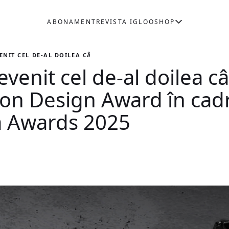
ABONAMENT
REVISTA IGLOO
SHOP
NIT CEL DE-AL DOILEA CÂȘTIGĂTOR AL NEXT GENERATION DESI
enit cel de-al doilea câ
on Design Award în cad
 Awards 2025