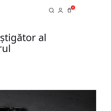
0
GN AWARD ÎN CADRUL DESIGNEUROPA AWARDS 2025
știgător al
rul