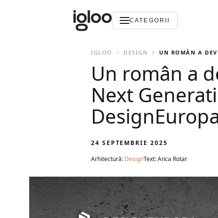
CATEGORII
IGLOO
DESIGN
UN ROMÂN A DEVE
Un român a dev
Next Generati
DesignEuropa
24 SEPTEMBRIE 2025
Arhitectură:
Design
Text: Anca Rotar