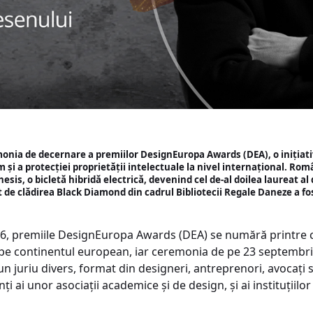
monia de decernare a premiilor DesignEuropa Awards (DEA), o iniți
m și a protecției proprietății intelectuale la nivel internațional. Ro
s, o bicletă hibridă electrică, devenind cel de-al doilea laureat al 
 de clădirea Black Diamond din cadrul Bibliotecii Regale Daneze a fo
, premiile DesignEuropa Awards (DEA) se numără printre cel
pe continentul european, iar ceremonia de pe 23 septembrie 
n juriu divers, format din designeri, antreprenori, avocați s
i ai unor asociații academice și de design, și ai instituțiilor