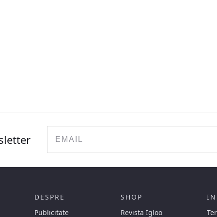
Email
sletter
DESPRE
SHOP
IN
Publicitate
Revista Igloo
Ter