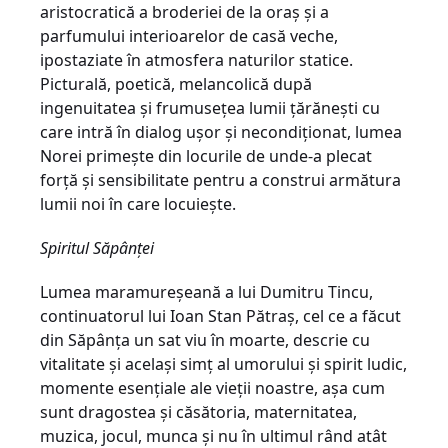
aristocratică a broderiei de la oraș și a
parfumului interioarelor de casă veche,
ipostaziate în atmosfera naturilor statice.
Picturală, poetică, melancolică după
ingenuitatea și frumusețea lumii țărănești cu
care intră în dialog ușor și necondiționat, lumea
Norei primește din locurile de unde-a plecat
forță și sensibilitate pentru a construi armătura
lumii noi în care locuiește.
Spiritul Săpânței
Lumea maramureșeană a lui Dumitru Tincu,
continuatorul lui Ioan Stan Pătraș, cel ce a făcut
din Săpânța un sat viu în moarte, descrie cu
vitalitate și același simț al umorului și spirit ludic,
momente esențiale ale vieții noastre, așa cum
sunt dragostea și căsătoria, maternitatea,
muzica, jocul, munca și nu în ultimul rând atât