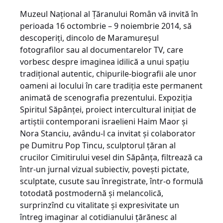
Muzeul Național al Țăranului Român vă invită în
perioada 16 octombrie – 9 noiembrie 2014, să
descoperiți, dincolo de Maramureșul
fotografilor sau al documentarelor TV, care
vorbesc despre imaginea idilică a unui spațiu
tradițional autentic, chipurile-biografii ale unor
oameni ai locului în care tradiția este permanent
animată de scenografia prezentului. Expoziția
Spiritul Săpânței, proiect intercultural inițiat de
artiștii contemporani israelieni Haim Maor și
Nora Stanciu, avându-l ca invitat și colaborator
pe Dumitru Pop Tincu, sculptorul țăran al
crucilor Cimitirului vesel din Săpânța, filtrează ca
într-un jurnal vizual subiectiv, povești pictate,
sculptate, cusute sau înregistrate, într-o formulă
totodată postmodernă și melancolică,
surprinzînd cu vitalitate și expresivitate un
întreg imaginar al cotidianului țărănesc al