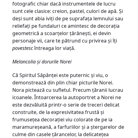
fotografic chiar dacă instrumentele de lucru
sunt cele clasice: creion, pastel, culori de apă. Și
deși sunt abia iviți de pe suprafața lemnului sau
reliefați pe fundaluri ce amintesc de decorația
geometrică a scoarțelor țărănești, ei devin
personaje vii, care te pătrund cu privirea și îți
povestesc
întreaga lor viață.
Melancolia și dorurile Norei
Că Spiritul Săpânței este puternic și viu, o
demonstrează din plin chiar picturile Norei.
Nora pictează cu sufletul. Precum țăranii lucrau
icoanele. Întoarcerea la autoportret a Norei ne
este dezvăluită printr-o serie de treceri delicat
construite, de la expresivitatea frustă și
frumusețea decorației viu colorate de pe ia
maramureșeană, a farfuriilor și a ștergarelor de
culme din casele țărancelor, la delicatețea