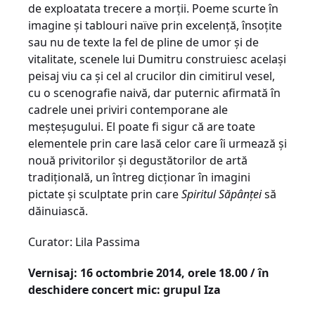
de exploatata trecere a morții. Poeme scurte în
imagine și tablouri naïve prin excelență, însoțite
sau nu de texte la fel de pline de umor și de
vitalitate, scenele lui Dumitru construiesc același
peisaj viu ca și cel al crucilor din cimitirul vesel,
cu o scenografie naivă, dar puternic afirmată în
cadrele unei priviri contemporane ale
meșteșugului. El poate fi sigur că are toate
elementele prin care lasă celor care îi urmează și
nouă privitorilor și degustătorilor de artă
tradițională, un întreg dicționar în imagini
pictate și sculptate prin care
Spiritul Săpânței
să
dăinuiască.
Curator: Lila Passima
Vernisaj: 16 octombrie 2014, orele 18.00 / în
deschidere concert mic: grupul Iza