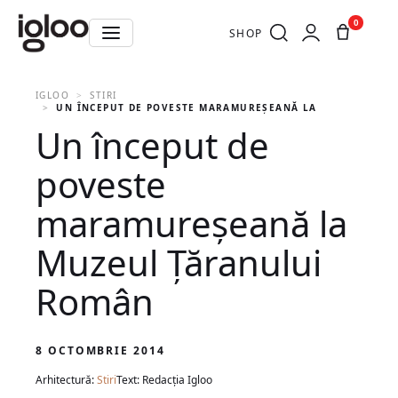
0
SHOP
IGLOO
STIRI
UN ÎNCEPUT DE POVESTE MARAMUREȘEANĂ LA MUZEUL ȚĂR
Un început de
poveste
maramureșeană la
Muzeul Țăranului
Român
8 OCTOMBRIE 2014
Arhitectură:
Stiri
Text: Redacția Igloo