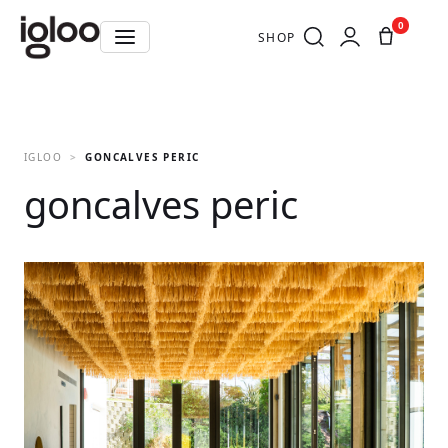
0
SHOP
IGLOO
GONCALVES PERIC
goncalves peric