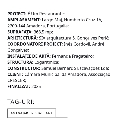
PROIECT:
É Um Restaurante;
AMPLASAMENT:
Largo Maj, Humberto Cruz 1A,
2700-144 Amadora, Portugalia;
SUPRAFAȚA:
368,5 mp;
ARHITECTURĂ:
SIA arquitectura & Gonçalves Perić;
COORDONATORI PROIECT:
Inês Cordovil, André
Gonçalves;
INSTALAȚIE DE ARTĂ:
Fernanda Fragateiro;
STRUCTURĂ:
Logarítmica;
CONSTRUCTOR:
Samuel Bernardo Escavações Lda;
CLIENT:
Câmara Municipal da Amadora, Associação
CRESCER;
FINALIZAT:
2025
TAG-URI:
AMENAJARE RESTAURANT