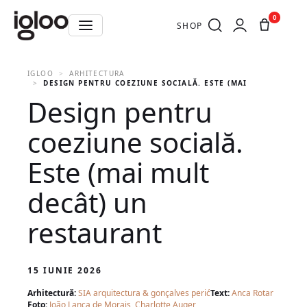
0
SHOP
IGLOO
ARHITECTURA
DESIGN PENTRU COEZIUNE SOCIALĂ. ESTE (MAI MULT DECÂT
Design pentru
coeziune socială.
Este (mai mult
decât) un
restaurant
15 IUNIE 2026
Arhitectură:
SIA arquitectura & gonçalves perić
Text:
Anca Rotar
Foto:
João Lança de Morais, Charlotte Auger