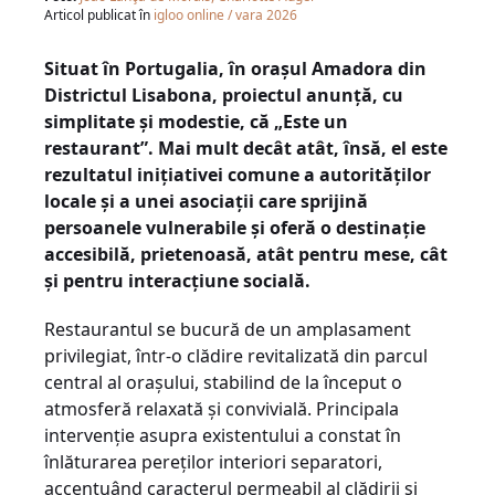
Articol publicat în
igloo online / vara 2026
Situat în Portugalia, în orașul Amadora din
Districtul Lisabona, proiectul anunță, cu
simplitate și modestie, că „Este un
restaurant”. Mai mult decât atât, însă, el este
rezultatul inițiativei comune a autorităților
locale și a unei asociații care sprijină
persoanele vulnerabile și oferă o destinație
accesibilă, prietenoasă, atât pentru mese, cât
și pentru interacțiune socială.
Restaurantul se bucură de un amplasament
privilegiat, într-o clădire revitalizată din parcul
central al orașului, stabilind de la început o
atmosferă relaxată și convivială. Principala
intervenție asupra existentului a constat în
înlăturarea pereților interiori separatori,
accentuând caracterul permeabil al clădirii și