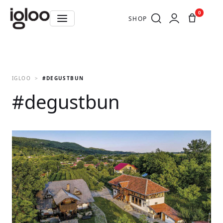
0
SHOP
IGLOO
#DEGUSTBUN
#degustbun