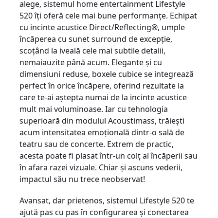
alege, sistemul home entertainment Lifestyle
520 îți oferă cele mai bune performanțe. Echipat
cu incinte acustice Direct/Reflecting®, umple
încăperea cu sunet surround de excepție,
scoțând la iveală cele mai subtile detalii,
nemaiauzite până acum. Elegante și cu
dimensiuni reduse, boxele cubice se integrează
perfect în orice încăpere, oferind rezultate la
care te-ai aștepta numai de la incinte acustice
mult mai voluminoase. Iar cu tehnologia
superioară din modulul Acoustimass, trăiești
acum intensitatea emoțională dintr-o sală de
teatru sau de concerte. Extrem de practic,
acesta poate fi plasat într-un colț al încăperii sau
în afara razei vizuale. Chiar și ascuns vederii,
impactul său nu trece neobservat!
Avansat, dar prietenos, sistemul Lifestyle 520 te
ajută pas cu pas în configurarea și conectarea