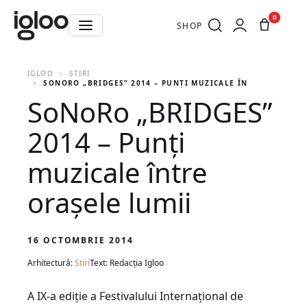
0
SHOP
IGLOO
STIRI
SONORO „BRIDGES” 2014 – PUNȚI MUZICALE ÎNTRE ORAȘELE
SoNoRo „BRIDGES”
2014 – Punți
muzicale între
orașele lumii
16 OCTOMBRIE 2014
Arhitectură:
Stiri
Text: Redacția Igloo
A IX-a ediție a Festivalului Internațional de