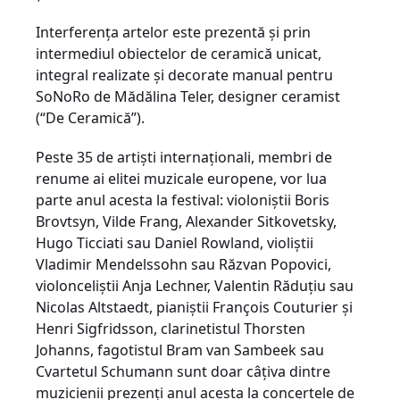
Interferența artelor este prezentă și prin
intermediul obiectelor de ceramică unicat,
integral realizate și decorate manual pentru
SoNoRo de Mădălina Teler, designer ceramist
(“De Ceramică”).
Peste 35 de artiști internaționali, membri de
renume ai elitei muzicale europene, vor lua
parte anul acesta la festival: violoniștii Boris
Brovtsyn, Vilde Frang, Alexander Sitkovetsky,
Hugo Ticciati sau Daniel Rowland, violiștii
Vladimir Mendelssohn sau Răzvan Popovici,
violonceliștii Anja Lechner, Valentin Răduțiu sau
Nicolas Altstaedt, pianiștii François Couturier și
Henri Sigfridsson, clarinetistul Thorsten
Johanns, fagotistul Bram van Sambeek sau
Cvartetul Schumann sunt doar câțiva dintre
muzicienii prezenți anul acesta la concertele de