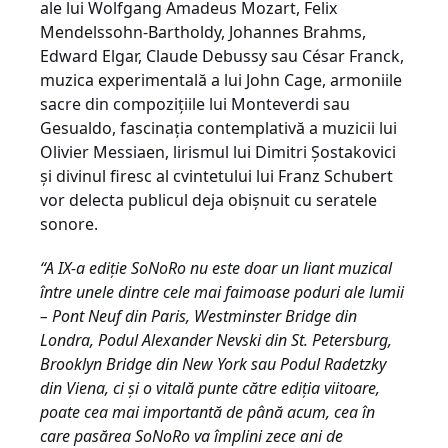
ale lui Wolfgang Amadeus Mozart, Felix
Mendelssohn-Bartholdy, Johannes Brahms,
Edward Elgar, Claude Debussy sau César Franck,
muzica experimentală a lui John Cage, armoniile
sacre din compozițiile lui Monteverdi sau
Gesualdo, fascinația contemplativă a muzicii lui
Olivier Messiaen, lirismul lui Dimitri Șostakovici
și divinul firesc al cvintetului lui Franz Schubert
vor delecta publicul deja obișnuit cu seratele
sonore.
“A IX-a ediție SoNoRo nu este doar un liant muzical
între unele dintre cele mai faimoase poduri ale lumii
– Pont Neuf din Paris, Westminster Bridge din
Londra, Podul Alexander Nevski din St. Petersburg,
Brooklyn Bridge din New York sau Podul Radetzky
din Viena, ci și o vitală punte către ediția viitoare,
poate cea mai importantă de până acum, cea în
care pasărea SoNoRo va împlini zece ani de