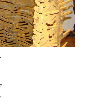
,
ea
m,