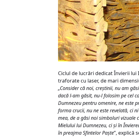
Ciclul de lucrări dedicat Învierii l
traforate cu laser, de mari dimensi
„Consider că noi, creștinii, nu am găs
dacă l-am găsit, nu-l folosim pe cel ca
Dumnezeu pentru omenire, ne este prez
forma crucii, nu ne este revelată, ci 
mea, de a găsi noi simboluri vizuale 
Mielului lui Dumnezeu, ci și în Învier
în preajma Sfintelor Paște
’’, explică