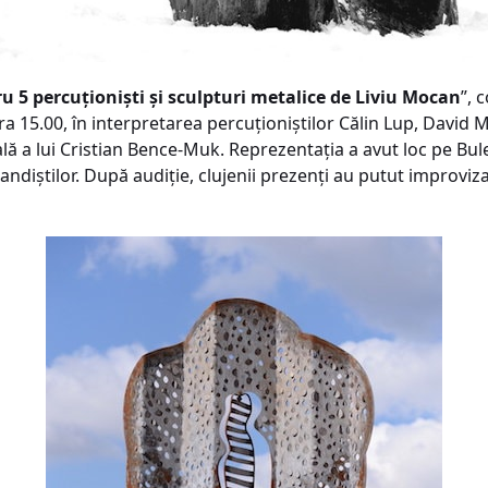
u 5 percuționiști și sculpturi metalice de Liviu Mocan
”, 
 ora 15.00, în interpretarea percuționiștilor Călin Lup, David 
ală a lui Cristian Bence-Muk. Reprezentația a avut loc pe Bule
tilor. După audiţie, clujenii prezenți au putut improviza, l