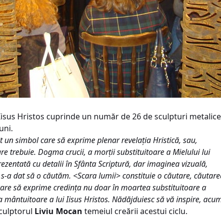
ui Iisus Hristos cuprinde un număr de 26 de sculpturi metalice
uni.
it un simbol care să exprime plenar revelația Hristică, sau,
re trebuie. Dogma crucii, a morții substituitoare a Mielului lui
entată cu detalii în Sfânta Scriptură, dar imaginea vizuală,
ni s-a dat să o căutăm. <Scara lumii> constituie o căutare, căutar
care să exprime credința nu doar în moartea substituitoare a
ea mântuitoare a lui Iisus Hristos. Nădăjduiesc să vă inspire, acu
 sculptorul
Liviu Mocan
temeiul creării acestui ciclu.