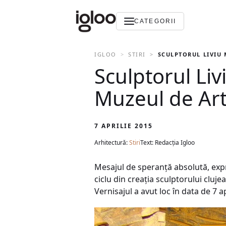
CATEGORII
IGLOO
STIRI
SCULPTORUL LIVIU
Sculptorul Li
Muzeul de Art
7 APRILIE 2015
Arhitectură:
Stiri
Text: Redacția Igloo
Mesajul de speranță absolută, expri
ciclu din creația sculptorului cluje
Vernisajul a avut loc în data de 7 a