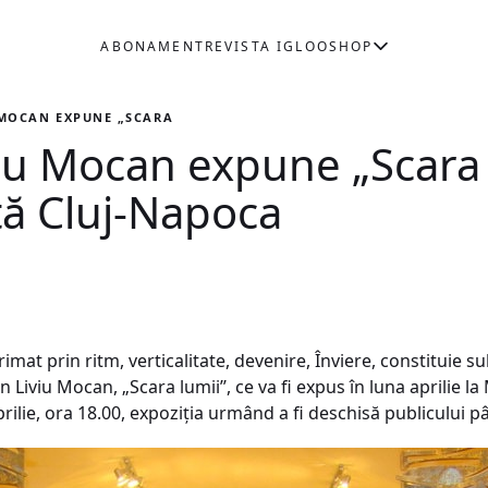
ABONAMENT
REVISTA IGLOO
SHOP
 MOCAN EXPUNE „SCARA LUMII“ LA MUZEUL DE ARTĂ CLUJ-NAPOC
viu Mocan expune „Scara 
ă Cluj-Napoca
mat prin ritm, verticalitate, devenire, Înviere, constituie su
an Liviu Mocan, „Scara lumii’’, ce va fi expus în luna aprilie 
prilie, ora 18.00, expoziția urmând a fi deschisă publicului p