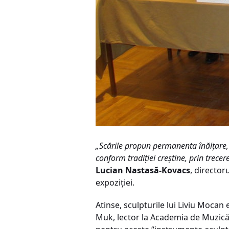
„Scările propun permanenta înălțare, d
conform tradiției creștine, prin trecer
Lucian Nastasă-Kovacs
, director
expoziției.
Atinse, sculpturile lui Liviu Moca
Muk, lector la Academia de Muzică