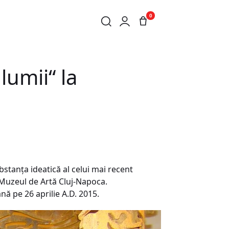
0
A
lumii“ la
bstanța ideatică al celui mai recent
la Muzeul de Artă Cluj-Napoca.
ână pe 26 aprilie A.D. 2015.