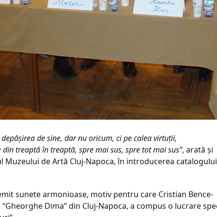
epășirea de sine, dar nu oricum, ci pe calea virtuții,
e din treaptă în treaptă, spre mai sus, spre tot mai sus’’
, arată și
ul Muzeului de Artă Cluj-Napoca, în introducerea catalogului
n emit sunete armonioase, motiv pentru care Cristian Bence-
 “Gheorghe Dima” din Cluj-Napoca, a compus o lucrare spec