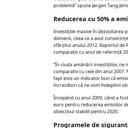
problemă” spune Jørgen Tang-Jens
Reducerea cu 50% a emis
Investiţiile masive în dezvoltarea pr
domenii, ceea ce a avut consecinţe
sfârşitul anului 2012. Raportul de
comparativ cu anul de referinţă 20
“În ciuda amânării investiţiilor, 
comparativ cu cele din anul 2007. 
fapt este un indicator bun că emisi
încrezători că ne vom îndeplinii ob
Începând cu anul 2009, când a fost
euro pentru reducerea emisiilor de 
obiectivul stabilit pentru 2020.
Programele de siguranţă