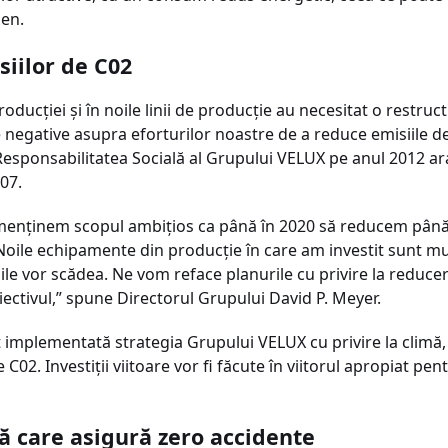
en.
iilor de C02
oducţiei şi în noile linii de producţie au necesitat o restructu
 negative asupra eforturilor noastre de a reduce emisiile d
 Responsabilitatea Socială al Grupului VELUX pe anul 2012 ar
07.
ne menţinem scopul ambiţios ca până în 2020 să reducem până 
Noile echipamente din producţie în care am investit sunt mu
ile vor scădea. Ne vom reface planurile cu privire la reduce
iectivul,” spune Directorul Grupului David P. Meyer.
 implementată strategia Grupului VELUX cu privire la climă, 
C02. Investiţii viitoare vor fi făcute în viitorul apropiat pe
 care asigură zero accidente