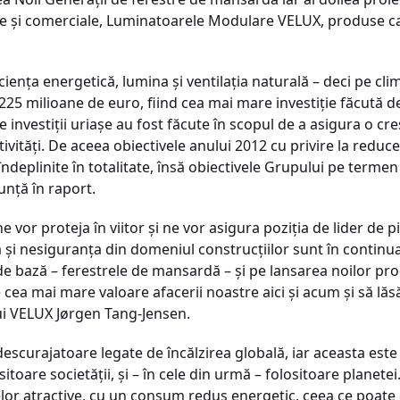
ice şi comerciale, Luminatoarele Modulare VELUX, produse c
enţa energetică, lumina şi ventilaţia naturală – deci pe cli
 225 milioane de euro, fiind cea mai mare investiţie făcută d
 investiţii uriaşe au fost făcute în scopul de a asigura o creş
ivităţi. De aceea obiectivele anului 2012 cu privire la reduce
deplinite în totalitate, însă obiectivele Grupului pe termen
unţă în raport.
ne vor proteja în viitor şi ne vor asigura poziţia de lider de 
ă şi nesiguranţa din domeniul construcţiilor sunt în continu
e bază – ferestrele de mansardă – şi pe lansarea noilor produ
ea mai mare valoare afacerii noastre aici şi acum şi să lă
i VELUX Jørgen Tang-Jensen.
scurajatoare legate de încălzirea globală, iar aceasta est
are societăţii, şi – în cele din urmă – folositoare planetei
elor atractive, cu un consum redus energetic, ceea ce poate c