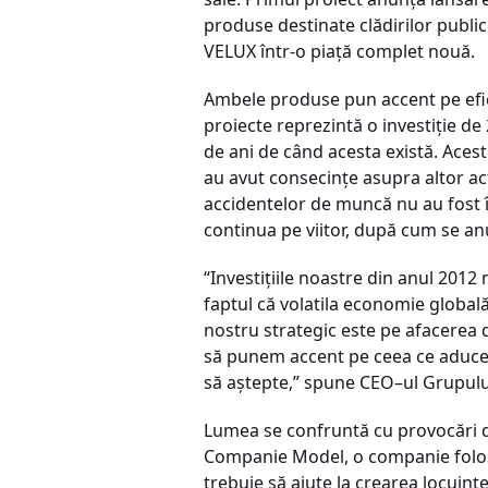
produse destinate clădirilor publ
VELUX într-o piaţă complet nouă.
Ambele produse pun accent pe efici
proiecte reprezintă o investiţie de
de ani de când acesta există. Aceste
au avut consecinţe asupra altor act
accidentelor de muncă nu au fost în
continua pe viitor, după cum se an
“Investiţiile noastre din anul 2012 
faptul că volatila economie global
nostru strategic este pe afacerea d
să punem accent pe ceea ce aduce c
să aştepte,” spune CEO–ul Grupulu
Lumea se confruntă cu provocări de
Companie Model, o companie folosito
trebuie să ajute la crearea locuinţ