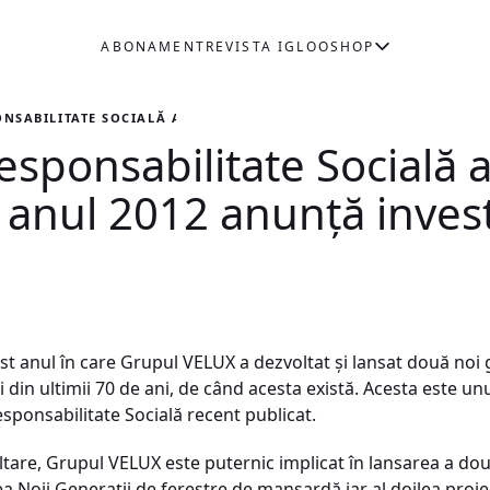
ABONAMENT
REVISTA IGLOO
SHOP
NSABILITATE SOCIALĂ AL GRUPULUI VELUX PENTRU ANUL 2012 AN
esponsabilitate Socială 
anul 2012 anunţă investi
 fost anul în care Grupul VELUX a dezvoltat şi lansat două no
ui din ultimii 70 de ani, de când acesta există. Acesta este u
sponsabilitate Socială recent publicat.
re, Grupul VELUX este puternic implicat în lansarea a două
ea Noii Generaţii de ferestre de mansardă iar al doilea pro