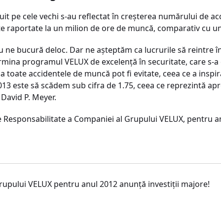
uit pe cele vechi s-au reflectat în creşterea numărului de ac
te raportate la un milion de ore de muncă, comparativ cu u
u ne bucură deloc. Dar ne aşteptăm ca lucrurile să reintre în
rmina programul VELUX de excelenţă în securitate, care s-a de
toate accidentele de muncă pot fi evitate, ceea ce a inspira
13 este să scădem sub cifra de 1.75, ceea ce reprezintă apr
 David P. Meyer.
de Responsabilitate a Companiei al Grupului VELUX, pentru 
rupului VELUX pentru anul 2012 anunţă investiţii majore!