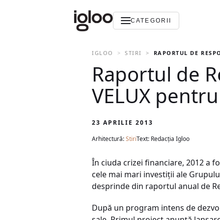
CATEGORII
IGLOO
STIRI
RAPORTUL DE RESPO
Raportul de R
VELUX pentru 
23 APRILIE 2013
Arhitectură:
Stiri
Text: Redacția Igloo
În ciuda crizei financiare, 2012 a
cele mai mari investiţii ale Grupul
desprinde din raportul anual de Re
După un program intens de dezvolta
sale. Primul proiect anunţă lansar