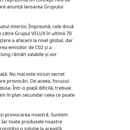
are anunţă lansarea Grupului
matul interior. Împreună, cele două
e către Grupul VELUX în ultimii 70
tere a afacerii la nivel global, dar
rea emisiilor de C02 şi a
 lung rămân valabile şi vor
piaţă. Nu mai este niciun secret
are provocări. De aceea, focusul
se. Într-o piaţă dificilă, trebuie
săm în plan secundar ceea ce poate
e şi provocarea noastră. Suntem
. Iar toate produsele noastre
onstitui o soluţie la această