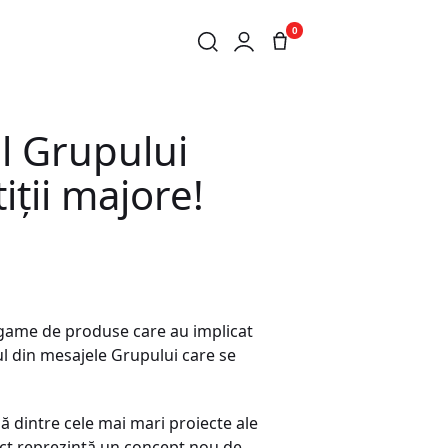
0
UNŢĂ INVESTIŢII MAJORE!
al Grupului
ţii majore!
i game de produse care au implicat
nul din mesajele Grupului care se
 dintre cele mai mari proiecte ale
iect reprezintă un concept nou de