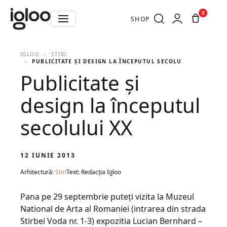
0
SHOP
IGLOO
STIRI
PUBLICITATE ŞI DESIGN LA ÎNCEPUTUL SECOLULUI XX
Publicitate şi
design la începutul
secolului XX
12 IUNIE 2013
Arhitectură:
Stiri
Text: Redacția Igloo
Pana pe 29 septembrie puteţi vizita la Muzeul
National de Arta al Romaniei (intrarea din strada
Stirbei Voda nr. 1-3) expozitia Lucian Bernhard –