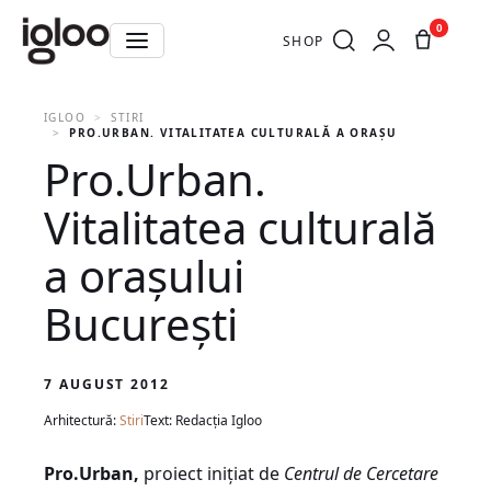
0
SHOP
IGLOO
STIRI
PRO.URBAN. VITALITATEA CULTURALĂ A ORAŞULUI BUCUREŞ
Pro.Urban.
Vitalitatea culturală
a oraşului
Bucureşti
7 AUGUST 2012
Arhitectură:
Stiri
Text: Redacția Igloo
Pro.Urban,
proiect iniţiat de
Centrul de Cercetare