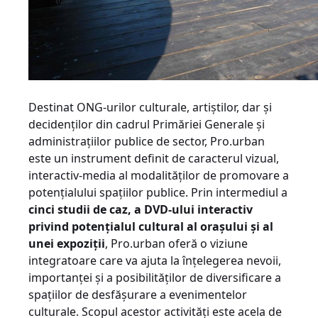
Destinat ONG-urilor culturale, artiştilor, dar şi
decidenţilor din cadrul Primăriei Generale şi
administraţiilor publice de sector, Pro.urban
este un instrument definit de caracterul vizual,
interactiv-media al modalităţilor de promovare a
potenţialului spaţiilor publice. Prin intermediul a
cinci studii de caz, a DVD-ului interactiv
privind potenţialul cultural al oraşului şi al
unei expoziţii
, Pro.urban oferă o viziune
integratoare care va ajuta la înţelegerea nevoii,
importanţei şi a posibilităţilor de diversificare a
spaţiilor de desfăşurare a evenimentelor
culturale. Scopul acestor activităţi este acela de