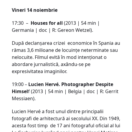
Vineri 14 noiembrie
17:30 –
Houses for all
(2013 | 54 min |
Germania | doc | R: Gereon Wetzel).
După declanşarea crizei economice în Spania au
rămas 3,6 milioane de locuinţe neterminate sau
nelocuite. Filmul evită în mod intenționat o
abordare jurnalistică, axându-se pe
expresivitatea imaginilor.
19:00 –
Lucien Hervé. Photographer Despite
Himsel
f (2013 | 54 min | Belgia | doc | R: Gerrit
Messiaen).
Lucien Hervé a fost unul dintre principalii
fotografi de arhitectură ai secolului XX. Din 1949,
acesta fost timp de 17 ani fotograful oficial al lui