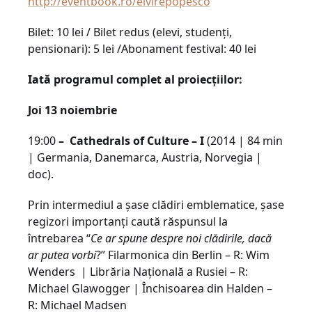
http://eventbook.ro/elvirepopesco
Bilet: 10 lei / Bilet redus (elevi, studenți,
pensionari): 5 lei /Abonament festival: 40 lei
Iată programul complet al proiecțiilor:
Joi 13 noiembrie
19:00
– Cathedrals of Culture – I
(2014 | 84 min
| Germania, Danemarca, Austria, Norvegia |
doc).
Prin intermediul a şase clădiri emblematice, şase
regizori importanţi caută răspunsul la
întrebarea “
Ce ar spune despre noi clădirile, dacă
ar putea vorbi
?” Filarmonica din Berlin – R: Wim
Wenders | Librăria Naţională a Rusiei – R:
Michael Glawogger | Închisoarea din Halden –
R: Michael Madsen