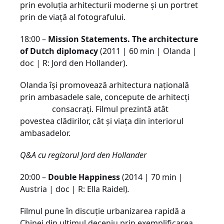
prin evoluția arhitecturii moderne și un portret
prin de viață al fotografului.
18:00 –
Mission Statements. The architecture
of Dutch diplomacy
(2011 | 60 min | Olanda |
doc | R: Jord den Hollander).
Olanda își promovează arhitectura națională
prin ambasadele sale, concepute de arhitecți
consacrați. Filmul prezintă atât
povestea clădirilor, cât și viața din interiorul
ambasadelor.
Q&A cu regizorul Jord den Hollander
20:00 –
Double Happiness
(2014 | 70 min |
Austria | doc | R: Ella Raidel)
.
Filmul pune în discuție urbanizarea rapidă a
Chinei din ultimul deceniu prin exemplificarea