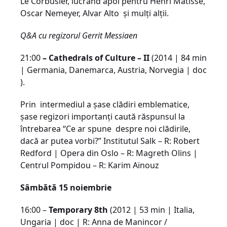
Le Corbusier, lucrând apoi pentru Henri Matisse,
Oscar Nemeyer, Alvar Alto și mulți alții.
Q&A cu regizorul Gerrit Messiaen
21:00
– Cathedrals of Culture – II
(2014 | 84 min
| Germania, Danemarca, Austria, Norvegia | doc
).
Prin intermediul a şase clădiri emblematice,
şase regizori importanţi caută răspunsul la
întrebarea “Ce ar spune despre noi clădirile,
dacă ar putea vorbi?” Institutul Salk – R: Robert
Redford | Opera din Oslo – R: Magreth Olins |
Centrul Pompidou – R: Karim Aïnouz
Sâmbătă 15 noiembrie
16:00 –
Temporary 8th
(2012 | 53 min | Italia,
Ungaria | doc | R: Anna de Manincor /