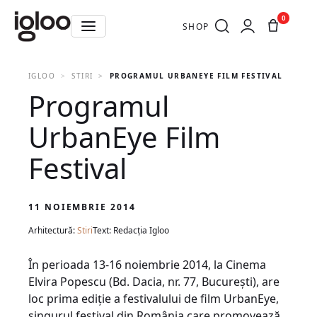
0
SHOP
IGLOO
STIRI
PROGRAMUL URBANEYE FILM FESTIVAL
Programul
UrbanEye Film
Festival
11 NOIEMBRIE 2014
Arhitectură:
Stiri
Text: Redacția Igloo
În perioada 13-16 noiembrie 2014, la Cinema
Elvira Popescu (Bd. Dacia, nr. 77, Bucureşti), are
loc prima ediție a festivalului de film UrbanEye,
singurul festival din România care promovează