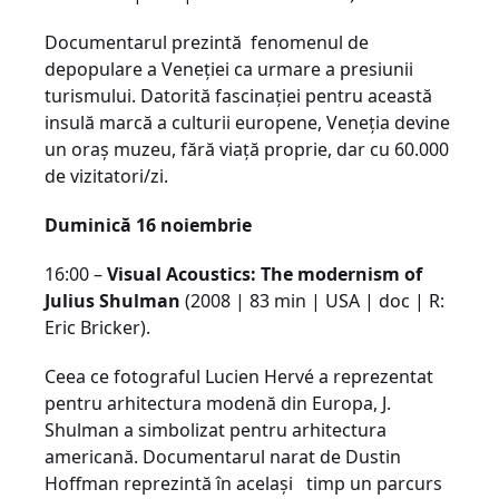
Documentarul prezintă fenomenul de
depopulare a Veneției ca urmare a presiunii
turismului. Datorită fascinaţiei pentru această
insulă marcă a culturii europene, Veneția devine
un oraș muzeu, fără viață proprie, dar cu 60.000
de vizitatori/zi.
Duminică 16 noiembrie
16:00 –
Visual Acoustics: The modernism of
Julius Shulman
(2008 | 83 min | USA | doc | R:
Eric Bricker).
Ceea ce fotograful Lucien Hervé a reprezentat
pentru arhitectura modenă din Europa, J.
Shulman a simbolizat pentru arhitectura
americană. Documentarul narat de Dustin
Hoffman reprezintă în același timp un parcurs