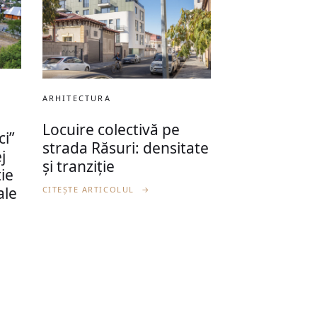
ARHITECTURA
Locuire colectivă pe
ci”
strada Răsuri: densitate
j
și tranziție
ție
ale
CITEȘTE ARTICOLUL
→