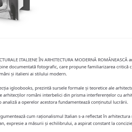
CTURALE ITALIENE ÎN ARHITECTURA MODERNĂ ROMÂNEASCĂ are la
 bine documentată fotografic, care propune familiarizarea critică 
mâni și italieni ai stilului modern.
ecția igloobooks, prezintă sursele formale şi teoretice ale arhite
 arhitecţilor români interbelici din prisma interferențelor cu arhi
 analiză a operelor acestora fundamentează conținutul lucrării.
argumentează cum raționalismul Italian s-a reflectat în arhitectu
an, expresie a măsurii şi echilibrului, a aspirat constant la concizi