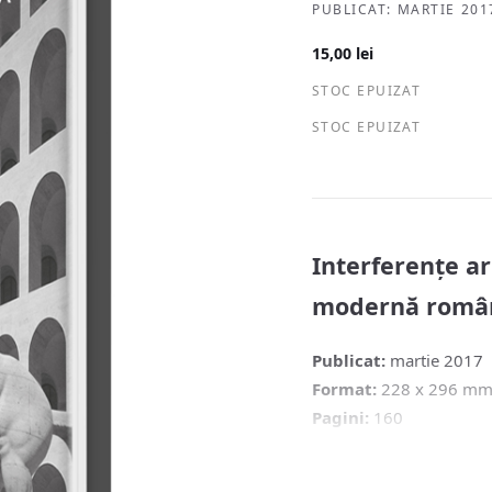
PUBLICAT: MARTIE 201
15,00
lei
STOC EPUIZAT
STOC EPUIZAT
Interferențe ar
modernă româ
Publicat:
martie 2017
Format:
228 x 296 mm,
Pagini:
160
Volum finanțat de Ordinul 
*Volumul poate fi comanda