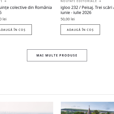
ȚI →
NOUTATI EDITORIALE →
uințe colective din România
igloo 232 / Peisaj. Trei scări 
6
iunie - iulie 2026
00
lei
50,00
lei
ADAUGĂ ÎN COȘ
ADAUGĂ ÎN COȘ
MAI MULTE PRODUSE