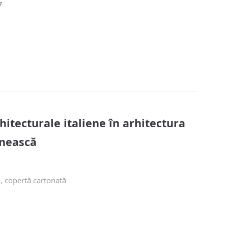
7
hitecturale italiene în arhitectura
nească
 copertă cartonată
Arhitecților din România
t la preț special doar pe igloo.ro