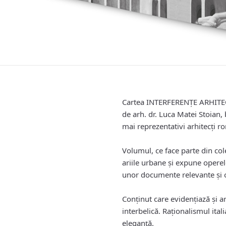
Cartea INTERFERENȚE ARHITE
de arh. dr. Luca Matei Stoian,
mai reprezentativi arhitecți ro
Volumul, ce face parte din col
ariile urbane şi expune operele
unor documente relevante şi o
Conținut care evidenţiază şi 
interbelică. Raționalismul itali
eleganță.