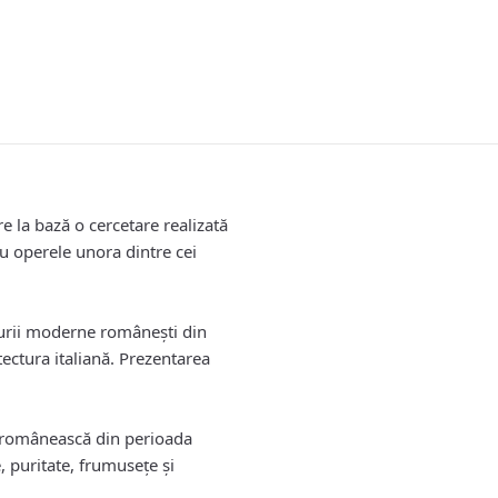
 bază o cercetare realizată
cu operele unora dintre cei
cturii moderne românești din
tectura italiană. Prezentarea
ra românească din perioada
e, puritate, frumuseţe şi