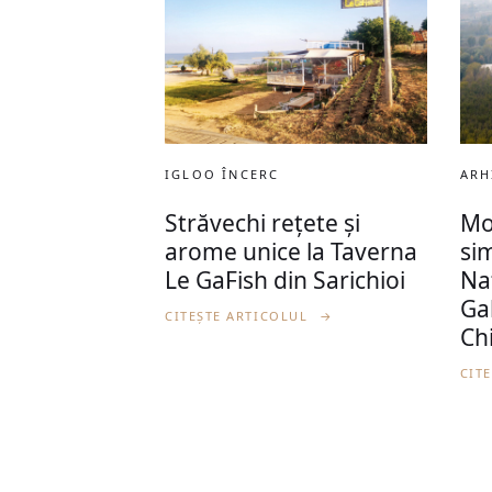
IGLOO ÎNCERC
ARH
Străvechi rețete și
Mo
arome unice la Taverna
si
Le GaFish din Sarichioi
Naț
Ga
CITEȘTE ARTICOLUL
→
Ch
CIT