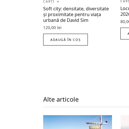
CĂR
CĂRȚI →
Loc
Soft city: densitate, diversitate
202
şi proximitate pentru viaţa
urbană de David Sim
80,
120,00
lei
ADAUGĂ ÎN COȘ
Alte articole