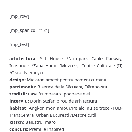
[mp_row]
[mp_span col=”12″]
[mp_text]
arhitectura:
Slit House /Nordpark Cable Railway,
Innsbruck /Zaha Hadid /Muzee şi Centre Culturale (II)
/Oscar Niemeyer
design:
Mic aranjament pentru oameni cuminţi
patrimoniu:
Biserica de la Săcuieni, Dâmboviţa
traditii:
Casa frumoasa si podoabele ei
interviu:
Dorin Stefan birou de arhitectura
habitat:
Angkor, mon amour/Pe aici nu se trece /TUB-
TransCentral Urban Bucuresti /Despre cutii
kitsch:
Balustrul maro
concurs:
Premiile Inspired