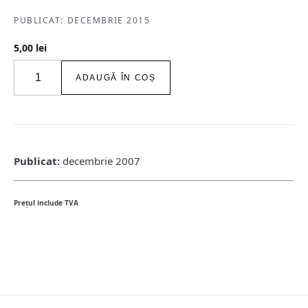
PUBLICAT: DECEMBRIE 2015
5,00
lei
Cantitate
ADAUGĂ ÎN COȘ
igloo
habitat
&
arhitectură
/
#72-
Publicat:
decembrie 2007
73
/
dec
Preţul include TVA
2007