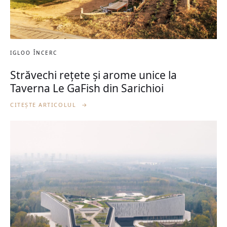
IGLOO ÎNCERC
Străvechi rețete și arome unice la
Taverna Le GaFish din Sarichioi
CITEȘTE ARTICOLUL
→