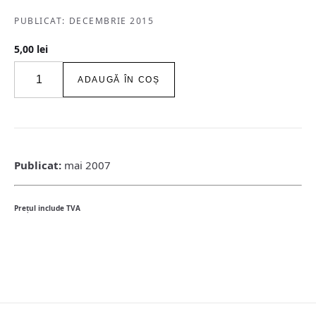
PUBLICAT: DECEMBRIE 2015
5,00
lei
Cantitate
ADAUGĂ ÎN COȘ
igloo
habitat
&
arhitectură
/
#65
Publicat:
mai 2007
/
mai
2007
Preţul include TVA