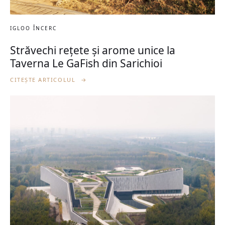
IGLOO ÎNCERC
Străvechi rețete și arome unice la
Taverna Le GaFish din Sarichioi
CITEȘTE ARTICOLUL
→