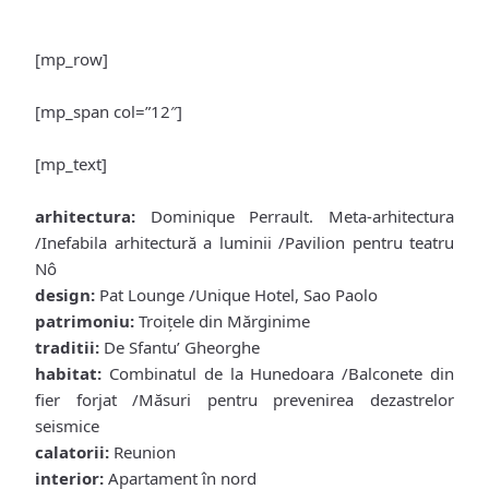
[mp_row]
[mp_span col=”12″]
[mp_text]
arhitectura:
Dominique Perrault. Meta-arhitectura
/Inefabila arhitectură a luminii /Pavilion pentru teatru
Nô
design:
Pat Lounge /Unique Hotel, Sao Paolo
patrimoniu:
Troiţele din Mărginime
traditii:
De Sfantu’ Gheorghe
habitat:
Combinatul de la Hunedoara /Balconete din
fier forjat /Măsuri pentru prevenirea dezastrelor
seismice
calatorii:
Reunion
interior:
Apartament în nord