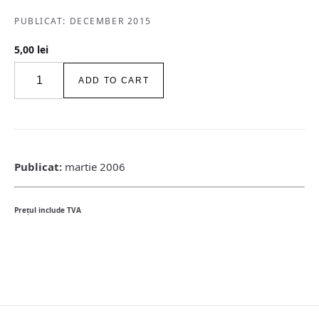
PUBLICAT: DECEMBER 2015
5,00
lei
igloo
ADD TO CART
habitat
&
arhitectură
/
#51
/
Publicat:
martie 2006
mar
2006
quantity
Preţul include TVA