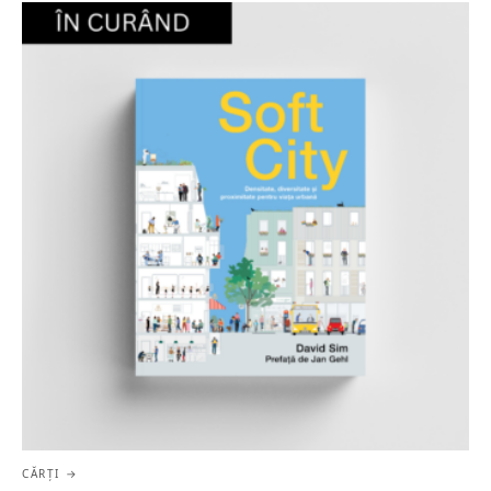
CĂRȚI →