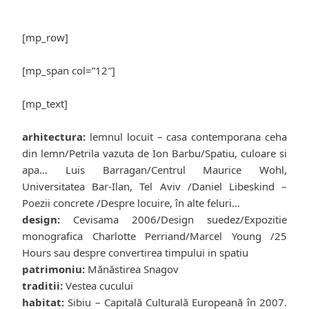
[mp_row]
[mp_span col=”12″]
[mp_text]
arhitectura:
lemnul locuit – casa contemporana ceha
din lemn/Petrila vazuta de Ion Barbu/Spatiu, culoare si
apa… Luis Barragan/Centrul Maurice Wohl,
Universitatea Bar-Ilan, Tel Aviv /Daniel Libeskind –
Poezii concrete /Despre locuire, în alte feluri…
design:
Cevisama 2006/Design suedez/Expozitie
monografica Charlotte Perriand/Marcel Young /25
Hours sau despre convertirea timpului in spatiu
patrimoniu:
Mănăstirea Snagov
traditii:
Vestea cucului
habitat:
Sibiu – Capitală Culturală Europeană în 2007.