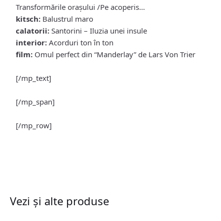
Transformările oraşului /Pe acoperis…
kitsch:
Balustrul maro
calatorii:
Santorini – Iluzia unei insule
interior:
Acorduri ton în ton
film:
Omul perfect din “Manderlay” de Lars Von Trier
[/mp_text]
[/mp_span]
[/mp_row]
Vezi și alte produse