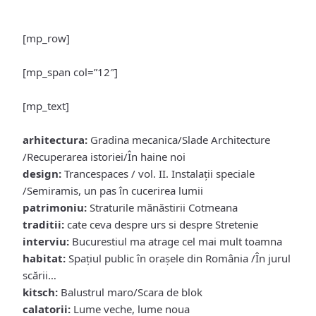
[mp_row]
[mp_span col=”12″]
[mp_text]
arhitectura:
Gradina mecanica/Slade Architecture
/Recuperarea istoriei/În haine noi
design:
Trancespaces / vol. II. Instalaţii speciale
/Semiramis, un pas în cucerirea lumii
patrimoniu:
Straturile mănăstirii Cotmeana
traditii:
cate ceva despre urs si despre Stretenie
interviu:
Bucurestiul ma atrage cel mai mult toamna
habitat:
Spaţiul public în oraşele din România /În jurul
scării…
kitsch:
Balustrul maro/Scara de blok
calatorii:
Lume veche, lume noua