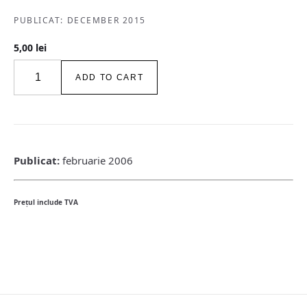
PUBLICAT: DECEMBER 2015
5,00
lei
igloo
ADD TO CART
habitat
&
arhitectură
/
#50
/
Publicat:
februarie 2006
feb
2006
quantity
Preţul include TVA