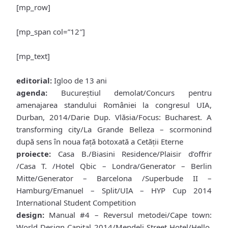
[mp_row]
[mp_span col=”12″]
[mp_text]
editorial:
Igloo de 13 ani
agenda:
Bucureştiul demolat/Concurs pentru
amenajarea standului României la congresul UIA,
Durban, 2014/Darie Dup. Vlăsia/Focus: Bucharest. A
transforming city/La Grande Belleza – scormonind
după sens în noua faţă botoxată a Cetăţii Eterne
proiecte:
Casa B./Biasini Residence/Plaisir d’offrir
/Casa T. /Hotel Qbic – Londra/Generator – Berlin
Mitte/Generator – Barcelona /Superbude II –
Hamburg/Emanuel – Split/UIA – HYP Cup 2014
International Student Competition
design:
Manual #4 – Reversul metodei/Cape town:
World Design Capital 2014/Mendeli Street Hotel/Hello,