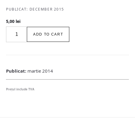
PUBLICAT: DECEMBER 2015
5,00
lei
igloo
ADD TO CART
habitat
&
arhitectură
/
#147
/
Publicat:
martie 2014
mar
2014
quantity
Preţul include TVA