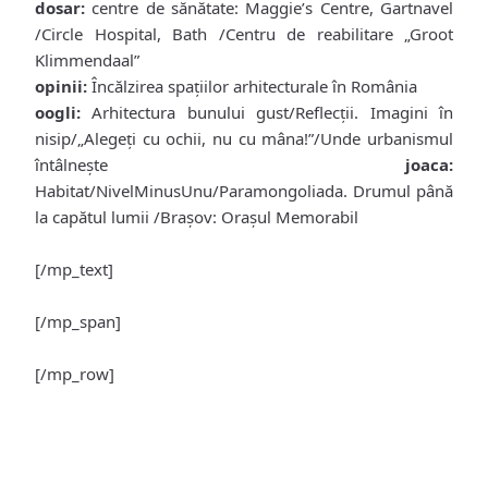
dosar:
centre de sănătate: Maggie’s Centre, Gartnavel
/Circle Hospital, Bath /Centru de reabilitare „Groot
Klimmendaal”
opinii:
Încălzirea spaţiilor arhitecturale în România
oogli:
Arhitectura bunului gust/Reflecţii. Imagini în
nisip/„Alegeţi cu ochii, nu cu mâna!”/Unde urbanismul
întâlneşte
joaca:
Habitat/NivelMinusUnu/Paramongoliada. Drumul până
la capătul lumii /Braşov: Oraşul Memorabil
[/mp_text]
[/mp_span]
[/mp_row]