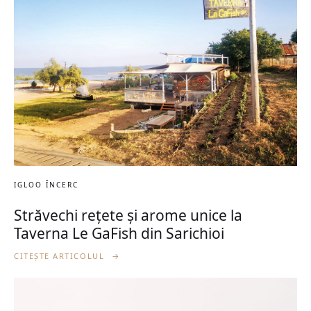
IGLOO ÎNCERC
Străvechi rețete și arome unice la
Taverna Le GaFish din Sarichioi
CITEȘTE ARTICOLUL
→