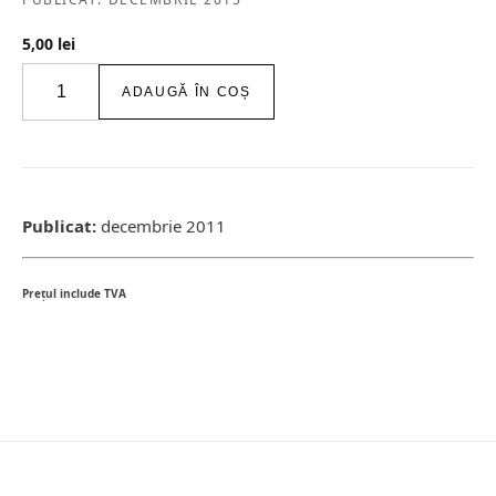
5,00
lei
Cantitate
ADAUGĂ ÎN COȘ
igloo
habitat
&
arhitectură
/
#120-
Publicat:
decembrie 2011
121
/
dec
Preţul include TVA
2011