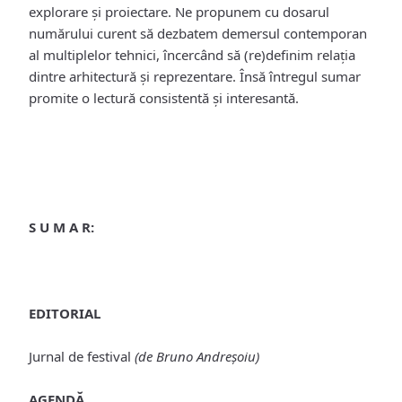
explorare și proiectare.
Ne propunem cu dosarul
numărului curent să dezbatem demersul contemporan
al multiplelor tehnici, încercând să (re)definim relația
dintre arhitectură și reprezentare. Însă întregul sumar
promite o lectură consistentă și interesantă.
S U M A R:
EDITORIAL
Jurnal de festival
(de Bruno Andreșoiu)
AGENDĂ