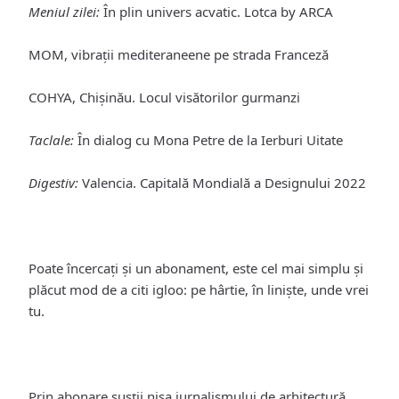
Meniul zilei:
În plin univers acvatic. Lotca by ARCA
MOM, vibraţii mediteraneene pe strada Franceză
COHYA, Chișinău. Locul visătorilor gurmanzi
Taclale:
În dialog cu Mona Petre de la Ierburi Uitate
Digestiv:
Valencia. Capitală Mondială a Designului 2022
Poate încercați și un
abonament
, este cel mai simplu și
plăcut mod de a citi igloo: pe hârtie, în liniște, unde vrei
tu.
Prin abonare susții nișa jurnalismului de arhitectură.