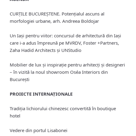
CURŢILE BUCUREȘTENE. Potenţialul ascuns al
morfologiei urbane, arh. Andreea Boldojar
Un Iași pentru viitor: concursul de arhitectură din Iași
care i-a adus împreună pe MVRDV, Foster +Partners,
Zaha Hadid Architects și UNStudio
Mobilier de lux și inspiraţie pentru arhitecţi și designeri
– în vizită la noul showroom Oséa Interiors din
București
PROIECTE INTERNAȚIONALE
Tradiţia lichiorului chinezesc convertită în boutique
hotel
Vedere din portul Lisabonei