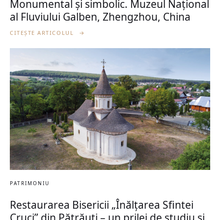
Monumental și simbolic. Muzeul Național
al Fluviului Galben, Zhengzhou, China
CITEȘTE ARTICOLUL
→
PATRIMONIU
Restaurarea Bisericii „Înălțarea Sfintei
Cruci” din Pătrăuți – un prilej de studiu și