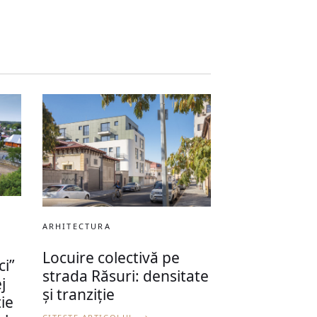
ARHITECTURA
Locuire colectivă pe
ci”
strada Răsuri: densitate
j
și tranziție
ție