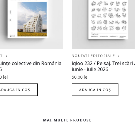
ȚI →
NOUTATI EDITORIALE →
uințe colective din România
igloo 232 / Peisaj. Trei scări 
6
iunie - iulie 2026
00
lei
50,00
lei
ADAUGĂ ÎN COȘ
ADAUGĂ ÎN COȘ
MAI MULTE PRODUSE