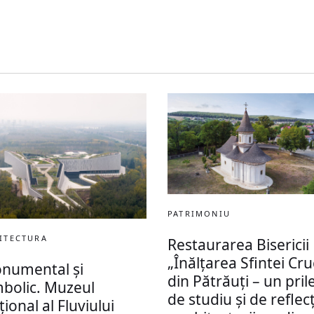
PATRIMONIU
ITECTURA
Restaurarea Bisericii
„Înălțarea Sfintei Cru
numental și
din Pătrăuți – un prile
mbolic. Muzeul
de studiu și de reflec
ional al Fluviului