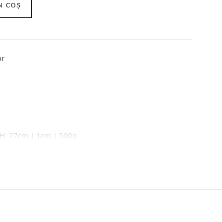
N COȘ
or
| H: 27cm | 1cm | 500g