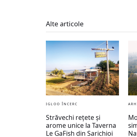
Alte articole
IGLOO ÎNCERC
ARH
Străvechi rețete și
Mo
arome unice la Taverna
si
Le GaFish din Sarichioi
Naț