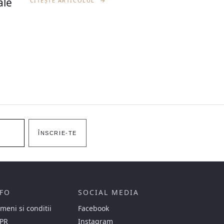
ale
CITEȘTE ARTICOLUL
→
ÎNSCRIE-TE
FO
SOCIAL MEDIA
meni si conditii
Facebook
PR
Instagram