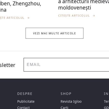
a arhitecturii mediev
lben, Zhengzhou,
moldovenești
ina
CITEȘTE ARTICOLUL
→
EȘTE ARTICOLUL
→
VEZI MAI MULTE ARTICOLE
Email
sletter
DESPRE
SHOP
IN
Publicitate
Revista Igloo
Ter
Contact
Carti
GD