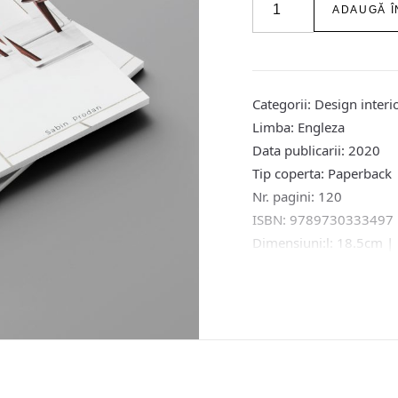
ADAUGĂ Î
100+
Dos
and
Don’ts
in
Categorii:
Design interi
Interior
Limba:
Engleza
Photography
Data publicarii:
2020
de
Sabin
Tip coperta:
Paperback
Prodan
Nr. pagini:
120
ISBN:
9789730333497
Dimensiuni:
l: 18.5cm 