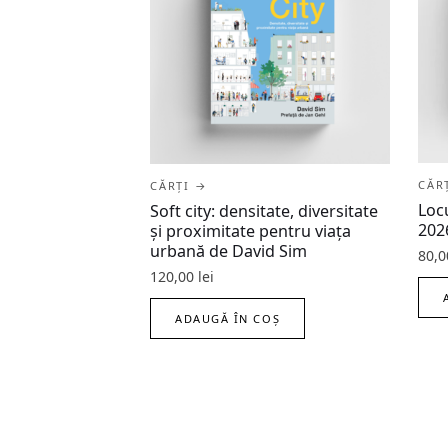
CĂR
CĂRȚI →
Loc
Soft city: densitate, diversitate
202
şi proximitate pentru viaţa
urbană de David Sim
80,
120,00
lei
ADAUGĂ ÎN COȘ