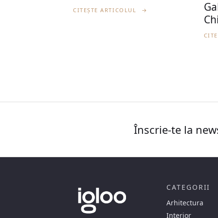
Ga
CITEȘTE ARTICOLUL
→
Ch
CIT
Înscrie-te la new
CATEGORII
Arhitectura
Interior