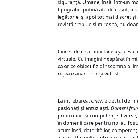
siguranță. Umane, însă, într-un mod
tipografic, puțină ață de cusut, p
legătoriei și apoi tot mai discret 
revistă trebuie și mirosită, nu doar 
Cine și de ce ar mai face așa ceva a
virtuale. Cu imagini neapărat în mi
că orice obiect fizic înseamnă o li
rețea e anacronic și vetust.
La întrebarea:
cine?
, e destul de li
pasionați și entuziaști.
Oameni fru
preocupări și competențe diverse, pa
în domenii care pentru noi au fost,
acum însă, datorită lor, competențe
alături. Pe mulți dintre ei îi cunoaș