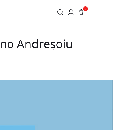
0
runo Andreșoiu