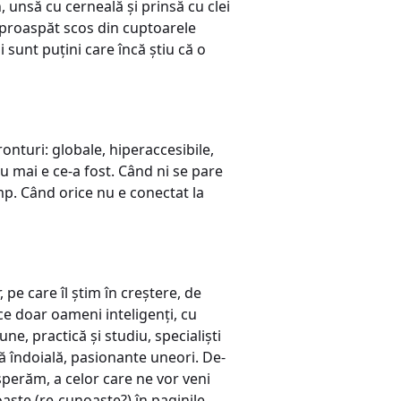
, unsă cu cerneală și prinsă cu clei
 proaspăt scos din cuptoarele
 sunt puțini care încă știu că o
ronturi: globale, hiperaccesibile,
nu mai e ce-a fost. Când ni se pare
imp. Când orice nu e conectat la
 pe care îl știm în creștere, de
ce doar oameni inteligenți, cu
ne, practică și studiu, specialiști
ă îndoială, pasionante uneori. De-
sperăm, a celor care ne vor veni
noaște (re-cunoaște?) în paginile