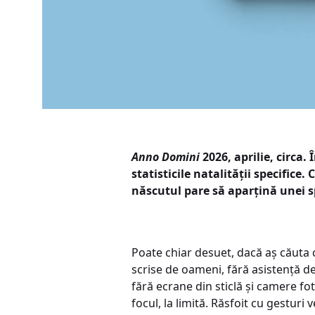
Anno Domini
2026, aprilie, circa.
statisticile natalității specifice
născutul pare să aparțină unei spe
Poate chiar desuet, dacă aș căuta c
scrise de oameni, fără asistență de 
fără ecrane din sticlă și camere fo
focul, la limită. Răsfoit cu gestur