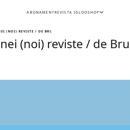
ABONAMENT
REVISTA IGLOO
SHOP
NEI (NOI) REVISTE / DE BRUNO ANDREȘOIU
unei (noi) reviste / de B