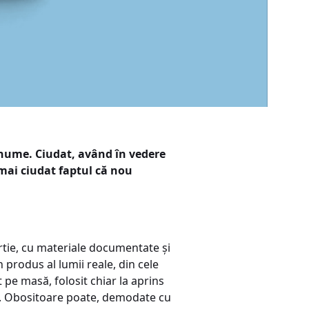
ou nume. Ciudat, având în vedere
i mai ciudat faptul că nou
ârtie, cu materiale documentate și
n produs al lumii reale, din cele
 pe masă, folosit chiar la aprins
raț. Obositoare poate, demodate cu