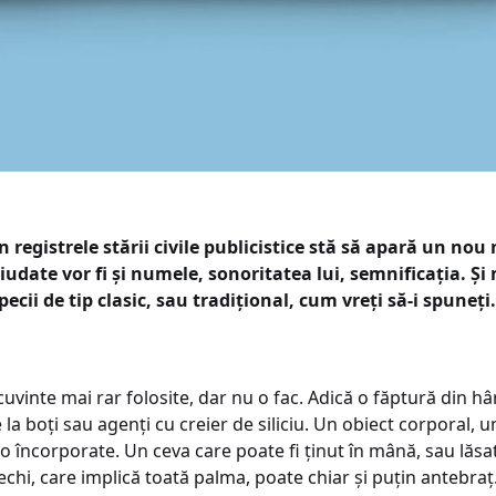
 În registrele stării civile publicistice stă să apară un n
. Ciudate vor fi și numele, sonoritatea lui, semnificația. Ș
cii de tip clasic, sau tradițional, cum vreți să-i spuneți.
uvinte mai rar folosite, dar nu o fac. Adică o făptură din h
la boți sau agenți cu creier de siliciu. Un obiect corporal, u
to încorporate. Un ceva care poate fi ținut în mână, sau lăsat
i vechi, care implică toată palma, poate chiar și puțin anteb