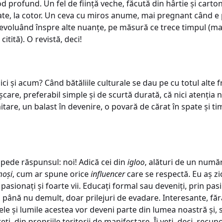
 profund. Un fel de ființă veche, făcută din hârtie și carton
oate, la cotor. Un ceva cu miros anume, mai pregnant când e
și evoluând înspre alte nuanțe, pe măsură ce trece timpul (mai
citită). O revistă, deci!
ici și acum? Când bătăliile culturale se dau pe cu totul alte f
șcare, preferabil simple și de scurtă durată, că nici atenția 
mitare, un balast în devenire, o povară de cărat în spate și t
mpede răspunsul: noi! Adică cei din
igloo
, alături de un număr,
moși
, cum ar spune orice
influencer
care se respectă. Eu aș zi
sionați și foarte vii. Educați formal sau deveniți, prin pasiu
 până nu demult, doar prilejuri de evadare. Interesante, făr
le și lumile acestea vor deveni parte din lumea noastră și, 
teți, din propriile teritorii de manifestare. Îi veți, deci, recu