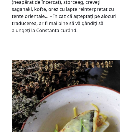
(neapărat de încercat), storceag, creveți
saganaki, kofte, orez cu lapte reinterpretat cu
tente orientale… – în caz că așteptați pe alocuri
traducerea, ar fi mai bine să vă gândiți să
ajungeți la Constanța curând.