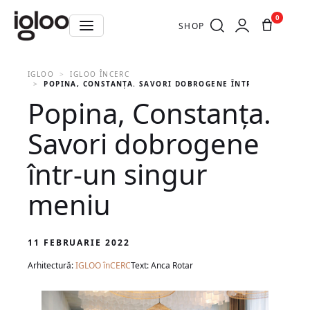
0
SHOP
IGLOO
IGLOO ÎNCERC
POPINA, CONSTANȚA. SAVORI DOBROGENE ÎNTR-UN SINGUR
Popina, Constanța.
Savori dobrogene
într-un singur
meniu
11 FEBRUARIE 2022
Arhitectură:
IGLOO înCERC
Text: Anca Rotar