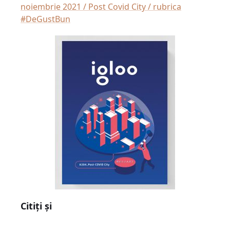
noiembrie 2021 / Post Covid City / rubrica
#DeGustBun
Citiți și