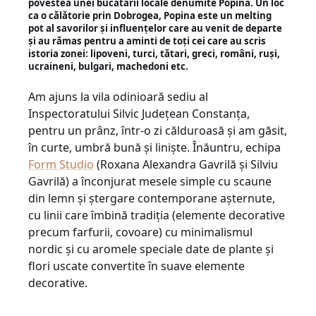
povestea unei bucătării locale denumite Popina. Un loc
ca o călătorie prin Dobrogea, Popina este un melting
pot al savorilor și influențelor care au venit de departe
și au rămas pentru a aminti de toți cei care au scris
istoria zonei: lipoveni, turci, tătari, greci, români, ruși,
ucraineni, bulgari, machedoni etc.
Am ajuns la vila odinioară sediu al
Inspectoratului Silvic Județean Constanța,
pentru un prânz, într-o zi călduroasă și am găsit,
în curte, umbră bună și liniște. Înăuntru, echipa
Form Studio
(Roxana Alexandra Gavrilă și Silviu
Gavrilă) a înconjurat mesele simple cu scaune
din lemn și ștergare contemporane așternute,
cu linii care îmbină tradiția (elemente decorative
precum farfurii, covoare) cu minimalismul
nordic și cu aromele speciale date de plante și
flori uscate convertite în suave elemente
decorative.