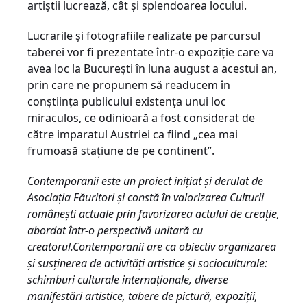
artiştii lucrează, cât şi splendoarea locului.
Lucrarile şi fotografiile realizate pe parcursul
taberei vor fi prezentate într-o expoziţie care va
avea loc la Bucureşti în luna august a acestui an,
prin care ne propunem să readucem în
conştiinţa publicului existenţa unui loc
miraculos, ce odinioară a fost considerat de
către imparatul Austriei ca fiind „cea mai
frumoasă staţiune de pe continent”.
Contemporanii
este un proiect ini
ţ
iat
ş
i derulat de
Asocia
ţ
ia F
ă
uritori
ş
i constă în
valorizarea Culturii
româneşti actuale prin favorizarea actului de creaţie,
abordat într-o perspectivă unitară cu
creatorul.C
ontemporanii
are ca obiectiv organizarea
şi susţinerea de activităţi artistice şi socioculturale:
schimburi culturale internaţionale,
diverse
manifestări artistice, tabere de pictură
,
expoziţii,