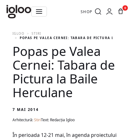
0
SHOP
IGLOO
STIRI
POPAS PE VALEA CERNEI: TABARA DE PICTURA LA BAILE HE
Popas pe Valea
Cernei: Tabara de
Pictura la Baile
Herculane
7 MAI 2014
Arhitectură:
Stiri
Text: Redacția Igloo
În perioada 12-21 mai, în agenda proiectului