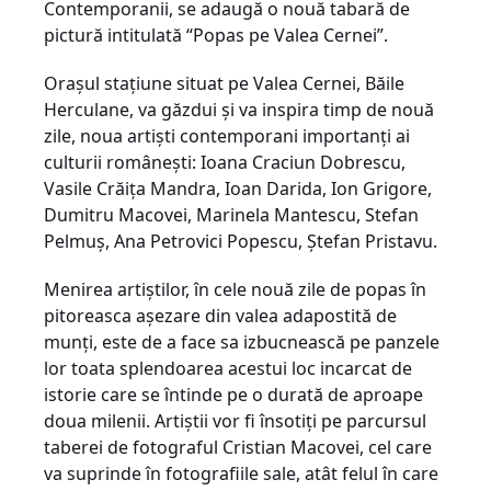
Contemporanii, se adaugă o nouă tabară de
pictură intitulată “Popas pe Valea Cernei”.
Oraşul staţiune situat pe Valea Cernei, Băile
Herculane, va găzdui şi va inspira timp de nouă
zile, noua artişti contemporani importanţi ai
culturii româneşti: Ioana Craciun Dobrescu,
Vasile Crăiţa Mandra, Ioan Darida, Ion Grigore,
Dumitru Macovei, Marinela Mantescu, Stefan
Pelmuş, Ana Petrovici Popescu, Ştefan Pristavu.
Menirea artiştilor, în cele nouă zile de popas în
pitoreasca aşezare din valea adapostită de
munţi, este de a face sa izbucnească pe panzele
lor toata splendoarea acestui loc incarcat de
istorie care se întinde pe o durată de aproape
doua milenii. Artiştii vor fi însotiţi pe parcursul
taberei de fotograful Cristian Macovei, cel care
va suprinde în fotografiile sale, atât felul în care