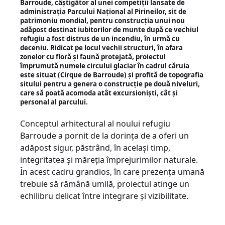
Barroude, câștigător al unei competiții lansate de
administrația Parcului Național al Pirineilor, sit de
patrimoniu mondial, pentru construcția unui nou
adăpost destinat iubitorilor de munte după ce vechiul
refugiu a fost distrus de un incendiu, în urmă cu
deceniu. Ridicat pe locul vechii structuri, în afara
zonelor cu floră și faună protejată, proiectul
împrumută numele circului glaciar în cadrul căruia
este situat (Cirque de Barroude) și profită de topografia
sitului pentru a genera o construcție pe două niveluri,
care să poată acomoda atât excursioniști, cât și
personal al parcului.
Conceptul arhitectural al noului refugiu
Barroude a pornit de la dorința de a oferi un
adăpost sigur, păstrând, în același timp,
integritatea și măreția împrejurimilor naturale.
În acest cadru grandios, în care prezența umană
trebuie să rămână umilă, proiectul atinge un
echilibru delicat între integrare și vizibilitate.