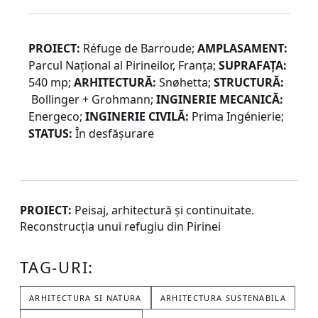
PROIECT:
Réfuge de Barroude;
AMPLASAMENT
:
Parcul Național al Pirineilor, Franța;
SUPRAFAȚA:
540 mp;
ARHITECTURĂ:
Snøhetta;
STRUCTURĂ:
Bollinger + Grohmann;
INGINERIE MECANICĂ:
Energeco;
INGINERIE CIVILĂ:
Prima Ingénierie;
STATUS:
În desfășurare
PROIECT:
Peisaj, arhitectură și continuitate.
Reconstrucția unui refugiu din Pirinei
TAG-URI:
ARHITECTURA SI NATURA
ARHITECTURA SUSTENABILA