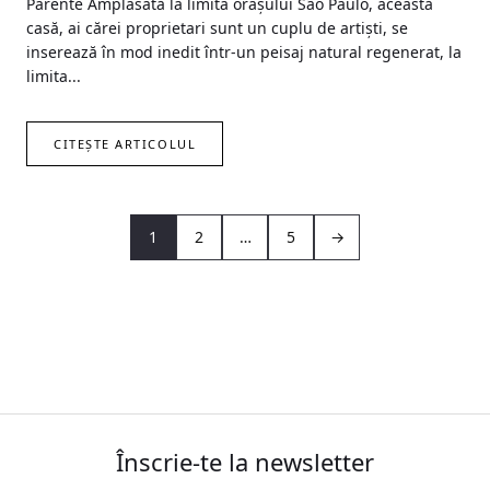
Parente Amplasată la limita orașului São Paulo, această
casă, ai cărei proprietari sunt un cuplu de artiști, se
inserează în mod inedit într-un peisaj natural regenerat, la
limita...
CITEȘTE ARTICOLUL
1
2
…
5
→
Înscrie-te la newsletter