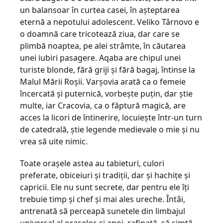
un balansoar în curtea casei, în așteptarea
eternă a nepotului adolescent. Veliko Târnovo e
o doamnă care tricotează ziua, dar care se
plimbă noaptea, pe alei strâmte, în căutarea
unei iubiri pasagere. Aqaba are chipul unei
turiste blonde, fără griji și fără bagaj, întinse la
Malul Mării Roșii. Varșovia arată ca o femeie
încercată și puternică, vorbește puțin, dar știe
multe, iar Cracovia, ca o făptură magică, are
acces la licori de întinerire, locuiește într-un turn
de catedrală, știe legende medievale o mie și nu
vrea să uite nimic.
Toate orașele astea au tabieturi, culori
preferate, obiceiuri și tradiții, dar și hachițe și
capricii. Ele nu sunt secrete, dar pentru ele îți
trebuie timp și chef și mai ales ureche. Întâi,
antrenată să perceapă sunetele din limbajul