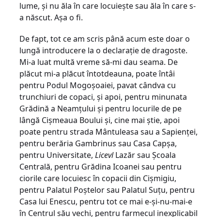
lume, și nu ăla în care locuiește sau ăla în care s-
a născut. Așa o fi.
De fapt, tot ce am scris până acum este doar o
lungă introducere la o declarație de dragoste.
Mi-a luat multă vreme să-mi dau seama. De
plăcut mi-a plăcut întotdeauna, poate întâi
pentru Podul Mogoșoaiei, pavat cândva cu
trunchiuri de copaci, și apoi, pentru minunata
Grădină a Neamțului și pentru locurile de pe
lângă Cișmeaua Boului și, cine mai știe, apoi
poate pentru strada Mântuleasa sau a Sapienței,
pentru berăria Gambrinus sau Casa Capșa,
pentru Universitate,
Licevl
Lazăr sau Școala
Centrală, pentru Grădina Icoanei sau pentru
ciorile care locuiesc în copacii din Cișmigiu,
pentru Palatul Poștelor sau Palatul Suțu, pentru
Casa lui Enescu, pentru tot ce mai e-și-nu-mai-e
în Centrul său vechi, pentru farmecul inexplicabil