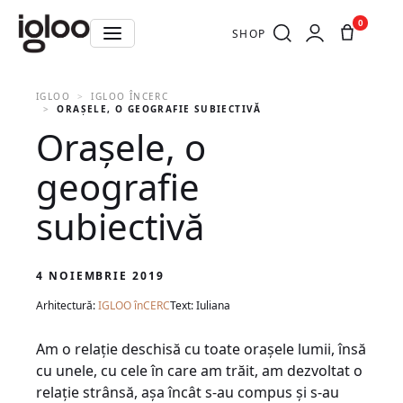
0
SHOP
IGLOO
IGLOO ÎNCERC
ORAȘELE, O GEOGRAFIE SUBIECTIVĂ
Orașele, o
geografie
subiectivă
4 NOIEMBRIE 2019
Arhitectură:
IGLOO înCERC
Text: Iuliana
Am o relație deschisă cu toate orașele lumii, însă
cu unele, cu cele în care am trăit, am dezvoltat o
relație strânsă, așa încât s-au compus și s-au