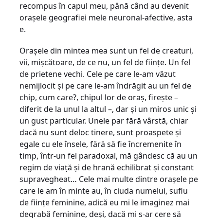
recompus în capul meu, până când au devenit
orașele geografiei mele neuronal-afective, asta
e.
Orașele din mintea mea sunt un fel de creaturi,
vii, mișcătoare, de ce nu, un fel de ființe. Un fel
de prietene vechi. Cele pe care le-am văzut
nemijlocit și pe care le-am îndrăgit au un fel de
chip, cum care?, chipul lor de oraș, firește –
diferit de la unul la altul –, dar și un miros unic și
un gust particular. Unele par fără vârstă, chiar
dacă nu sunt deloc tinere, sunt proaspete și
egale cu ele însele, fără să fie încremenite în
timp, într-un fel paradoxal, mă gândesc că au un
regim de viață și de hrană echilibrat și constant
supravegheat… Cele mai multe dintre orașele pe
care le am în minte au, în ciuda numelui, suflu
de ființe feminine, adică eu mi le imaginez mai
degrabă feminine, deși, dacă mi s-ar cere să