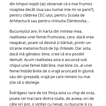
din timpul nopții (ați observat că e mai frumos
noaptea decât ziua sau numai mie mi se pare?),
pentru clădirea CEC-ului, pentru Școala de
Arhitectură sau pentru chinuita Dâmbovița…
Bucureștiul are, în harta din mintea mea,
realitatea unei femei frumoase, care, dacă vrea
neapărat, poate să devină și bărbat, printr-un
stranie metamorfoză de tip
Orlando
. Dar asta,
dacă mă gândesc bine, cred că era posibil
demult. Acum realitatea asta e ascunsă sub
chipul unei femei bătrâne, mai bine zis, al unei
femei îmbătrânite de o vrajă aruncată în glumă
sau din greșeală, vrajă pe care nimeni nu mai
știe să o dezlege.
Îndrăgesc tare de tot ființa asta cu chip de oraș,
poate cel mai tare dintre toate, de aceea, ori de
câte ori pot, o vizitez cu nesaț, cu bucurie și cu