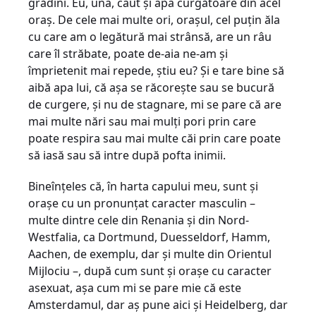
grădini. Eu, una, caut și apa curgătoare din acel
oraș. De cele mai multe ori, orașul, cel puțin ăla
cu care am o legătură mai strânsă, are un râu
care îl străbate, poate de-aia ne-am și
împrietenit mai repede, știu eu? Și e tare bine să
aibă apa lui, că așa se răcorește sau se bucură
de curgere, și nu de stagnare, mi se pare că are
mai multe nări sau mai mulți pori prin care
poate respira sau mai multe căi prin care poate
să iasă sau să intre după pofta inimii.
Bineînțeles că, în harta capului meu, sunt și
orașe cu un pronunțat caracter masculin –
multe dintre cele din Renania și din Nord-
Westfalia, ca Dortmund, Duesseldorf, Hamm,
Aachen, de exemplu, dar și multe din Orientul
Mijlociu –, după cum sunt și orașe cu caracter
asexuat, așa cum mi se pare mie că este
Amsterdamul, dar aș pune aici și Heidelberg, dar