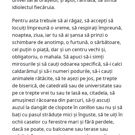
universal al orașelor, și apoi, rafinată, să simtă
idiolectul fiecăruia.
Pentru asta trebuie să ai răgaz, să accepți să
locuiți împreună o vreme, să respirați împreună,
noaptea, ziua, iar tu să ai șansa să prinzi o
schimbare de anotimp, o furtună, o sărbătoare,
cel puțin o piață, dar și un centru vechi și,
obligatoriu, o mahala. Să apuci să-i simți
mirosurile și să cauți odoarea specifică, să-i calci
caldarâmul și să-i numeri podurile, să-i cauți
animalele rătăcite, să te așezi pe jos, pe trepte
de biserică, de catedrală sau de universitate sau
pe ce trepte vrei tu sau te lasă ea, citadela, să
amușinezi răcoarea din parcuri, să-ți ascuți
auzul la dangăt de clopote în
carillon
sau nu și să
bați cu pasul străduțe mici și înguste, să te uiți în
ochii caselor cu ferestre mari și fără perdele,
dacă se poate, cu balcoane sau terase sau