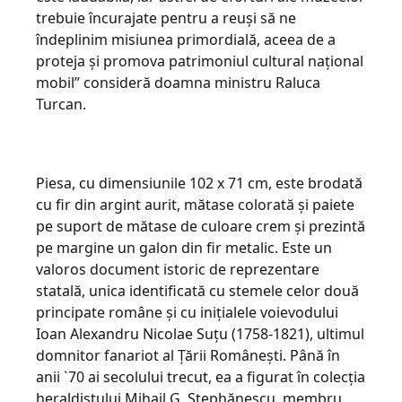
trebuie încurajate pentru a reuși să ne
îndeplinim misiunea primordială, aceea de a
proteja și promova patrimoniul cultural național
mobil” consideră doamna ministru Raluca
Turcan.
Piesa, cu dimensiunile 102 x 71 cm, este brodată
cu fir din argint aurit, mătase colorată și paiete
pe suport de mătase de culoare crem și prezintă
pe margine un galon din fir metalic. Este un
valoros document istoric de reprezentare
statală, unica identificată cu stemele celor două
principate române și cu inițialele voievodului
Ioan Alexandru Nicolae Suțu (1758-1821), ultimul
domnitor fanariot al Țării Românești. Până în
anii `70 ai secolului trecut, ea a figurat în colecția
heraldistului Mihail G. Ștephănescu, membru