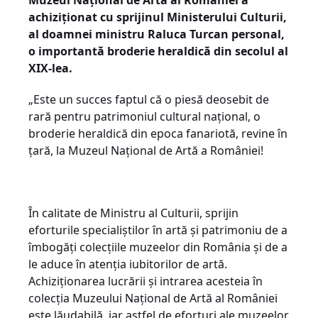
achiziționat cu sprijinul Ministerului Culturii,
al doamnei ministru Raluca Turcan personal,
o importantă broderie heraldică din secolul al
XIX-lea.
„Este un succes faptul că o piesă deosebit de
rară pentru patrimoniul cultural național, o
broderie heraldică din epoca fanariotă, revine în
țară, la Muzeul Național de Artă a României!
În calitate de Ministru al Culturii, sprijin
eforturile specialiștilor în artă și patrimoniu de a
îmbogăți colecțiile muzeelor din România și de a
le aduce în atenția iubitorilor de artă.
Achiziționarea lucrării și intrarea acesteia în
colecția Muzeului Național de Artă al României
este lăudabilă, iar astfel de eforturi ale muzeelor