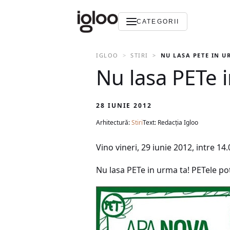
CATEGORII
IGLOO
STIRI
NU LASA PETE IN UR
Nu lasa PETe i
28 IUNIE 2012
Arhitectură:
Stiri
Text: Redacția Igloo
Vino vineri, 29 iunie 2012, intre 14.
Nu lasa PETe in urma ta! PETele pot 