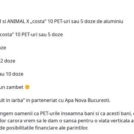
 si ANIMAL X „costa” 10 PET-uri sau 5 doze de aluminiu
osta” 10 PET-uri sau 5 doze
oze
 2 doze
sau 10 doze
– un zambet
lt in iarba” in parteneriat cu Apa Nova Bucuresti.
gem oamenii ca PET-urile inseamna bani si ca acesti bani, ca
iilor carora vrem sa le dam o sansa pentru o viata verticala 
e posibilitatile financiare ale parintilor.