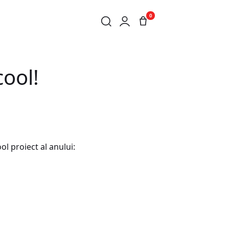
0
cool!
ol proiect al anului: