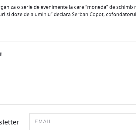
rganiza o serie de evenimente la care “moneda” de schimb n
uri si doze de aluminiu” declara Serban Copot, cofondatorul 
l!
Email
sletter