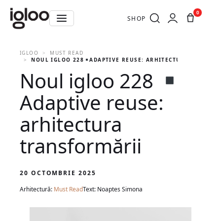
0
SHOP
IGLOO
MUST READ
NOUL IGLOO 228
ADAPTIVE REUSE: ARHITECTURA TRANSFO
Noul igloo 228
Adaptive reuse:
arhitectura
transformării
20 OCTOMBRIE 2025
Arhitectură:
Must Read
Text: Noaptes Simona