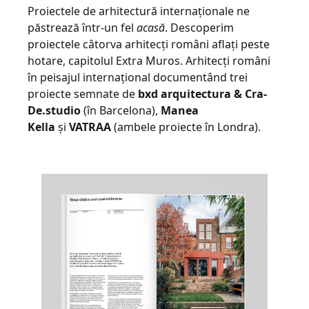
Proiectele de arhitectură internaționale ne
păstrează într-un fel
acasă
. Descoperim
proiectele câtorva arhitecți români aflați peste
hotare, capitolul Extra Muros. Arhitecți români
în peisajul internațional documentând trei
proiecte semnate de
bxd arquitectura & Cra-
De.studio
(în Barcelona),
Manea
Kella
și
VATRAA
(ambele proiecte în Londra).