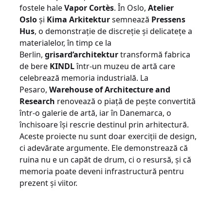
fostele hale
Vapor Cortès
. În Oslo,
Atelier
Oslo
și
Kima Arkitektur
semnează
Pressens
Hus
, o demonstrație de discreție și delicatețe a
materialelor, în timp ce la
Berlin,
grisard’architektur
transformă fabrica
de bere
KINDL
într-un muzeu de artă care
celebrează memoria industrială. La
Pesaro,
Warehouse of Architecture and
Research
renovează o piață de pește convertită
într-o galerie de artă, iar în Danemarca, o
închisoare își rescrie destinul prin arhitectură.
Aceste proiecte nu sunt doar exerciții de design,
ci adevărate argumente. Ele demonstrează că
ruina nu e un capăt de drum, ci o resursă, și că
memoria poate deveni infrastructură pentru
prezent și viitor.