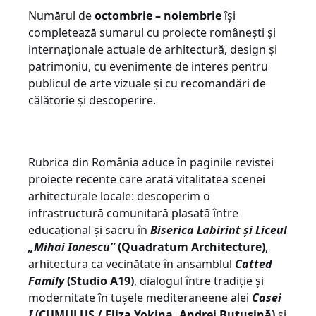
Numărul de
octombrie – noiembrie
își
completează sumarul cu proiecte românești și
internaționale actuale de arhitectură, design și
patrimoniu, cu evenimente de interes pentru
publicul de arte vizuale și cu recomandări de
călătorie și descoperire.
Rubrica din România aduce în paginile revistei
proiecte recente care arată vitalitatea scenei
arhitecturale locale: descoperim o
infrastructură comunitară plasată între
educațional și sacru în
Biserica Labirint și Liceul
„Mihai Ionescu”
(Quadratum Architecture)
,
arhitectura ca vecinătate în ansamblul
Catted
Family
(Studio A19)
, dialogul între tradiție și
modernitate în tușele mediteraneene alei
Casei
I
(CUMULUS / Eliza Yokina, Andrei Butușină)
și