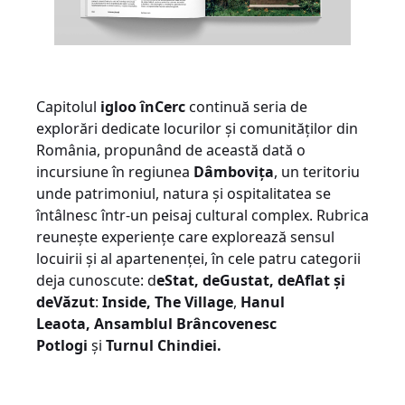
Capitolul
igloo înCerc
continuă seria de
explorări dedicate locurilor și comunităților din
România, propunând de această dată o
incursiune în regiunea
Dâmbovița
,
un teritoriu
unde patrimoniul, natura și ospitalitatea se
întâlnesc într-un peisaj cultural complex. Rubrica
reunește experiențe care explorează sensul
locuirii și al apartenenței, în cele patru categorii
deja cunoscute: d
eStat, deGustat, deAflat și
deVăzut
:
Inside, The Village
,
Hanul
Leaota,
Ansamblul Brâncovenesc
Potlogi
și
Turnul Chindiei.