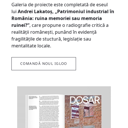
Galeria de proiecte este completată de eseul
lui
Andrei Lakatoș, „Patrimoniul industrial în
România: ruina memoriei sau memoria
ruinei?”
, care propune o radiografie critică a
realității românești, punând în evidență
fragilitățile de stuctură, legislație sau
mentalitate locale.
COMANDĂ NOUL IGLOO