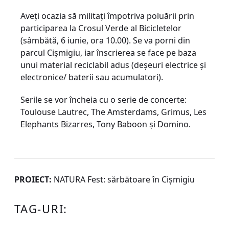
Aveți ocazia să militați împotriva poluării prin
participarea la Crosul Verde al Bicicletelor
(sâmbătă, 6 iunie, ora 10.00). Se va porni din
parcul Cișmigiu, iar înscrierea se face pe baza
unui material reciclabil adus (deşeuri electrice şi
electronice/ baterii sau acumulatori).
Serile se vor încheia cu o serie de concerte:
Toulouse Lautrec, The Amsterdams, Grimus, Les
Elephants Bizarres, Tony Baboon şi Domino.
PROIECT:
NATURA Fest: sărbătoare în Cișmigiu
TAG-URI: