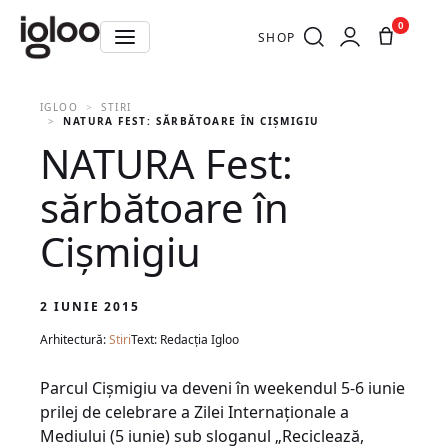
0
SHOP
IGLOO
STIRI
NATURA FEST: SĂRBĂTOARE ÎN CIȘMIGIU
NATURA Fest:
sărbătoare în
Cișmigiu
2 IUNIE 2015
Arhitectură:
Stiri
Text: Redacția Igloo
Parcul Cișmigiu va deveni în weekendul 5-6 iunie
prilej de celebrare a Zilei Internaționale a
Mediului (5 iunie) sub sloganul „Reciclează,