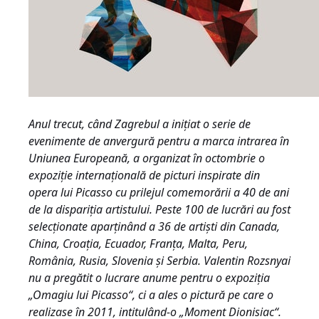
Anul trecut, când Zagrebul a iniţiat o serie de
evenimente de anvergură pentru a marca intrarea în
Uniunea Europeană, a organizat în octombrie o
expoziţie internaţională de picturi inspirate din
opera lui Picasso cu prilejul comemorării a 40 de ani
de la dispariţia artistului. Peste 100 de lucrări au fost
selecţionate aparţinând a 36 de artişti din Canada,
China, Croaţia, Ecuador, Franţa, Malta, Peru,
România, Rusia, Slovenia şi Serbia. Valentin Rozsnyai
nu a pregătit o lucrare anume pentru o expoziţia
„Omagiu lui Picasso“, ci a ales o pictură pe care o
realizase în 2011, intitulând-o „
Moment
Dionisiac
“.