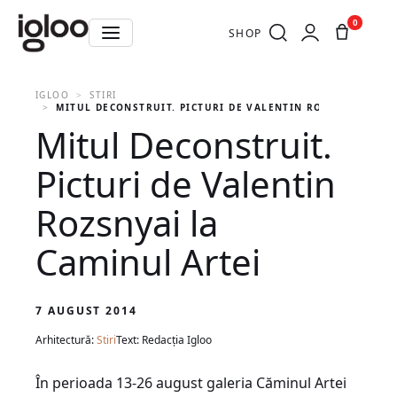
0
SHOP
IGLOO
STIRI
MITUL DECONSTRUIT. PICTURI DE VALENTIN ROZSNYAI LA C
Mitul Deconstruit.
Picturi de Valentin
Rozsnyai la
Caminul Artei
7 AUGUST 2014
Arhitectură:
Stiri
Text: Redacția Igloo
În perioada 13-26 august galeria Căminul Artei