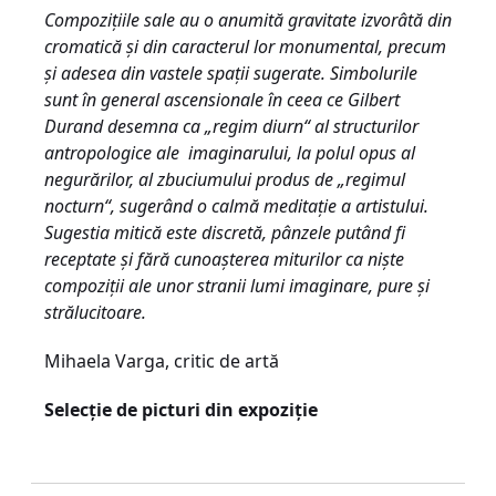
Compoziţiile sale au o anumită gravitate izvorâtă din
cromatică şi din caracterul lor monumental, precum
şi adesea din vastele spaţii sugerate. Simbolurile
sunt în general ascensionale în ceea ce Gilbert
Durand desemna ca „regim diurn“ al structurilor
antropologice ale imaginarului, la polul opus al
negurărilor, al zbuciumului produs de „regimul
nocturn“, sugerând o calmă meditaţie a artistului.
Sugestia mitică este discretă, pânzele putând fi
receptate şi fără cunoaşterea miturilor ca nişte
compoziţii ale unor stranii lumi imaginare, pure şi
strălucitoare.
Mihaela Varga, critic de artă
Selecție de picturi din expoziție