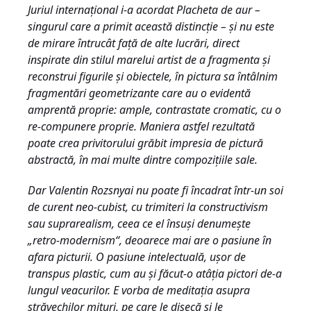
Juriul internaţional i-a acordat Placheta de aur –
singurul care a primit această distincţie – şi nu este
de mirare întrucât faţă de alte lucrări, direct
inspirate din stilul marelui artist de a fragmenta şi
reconstrui figurile şi obiectele, în pictura sa întâlnim
fragmentări geometrizante care au o evidentă
amprentă proprie: ample, contrastate cromatic, cu o
re-compunere proprie. Maniera astfel rezultată
poate crea privitorului grăbit impresia de pictură
abstractă, în mai multe dintre compoziţiile sale.
Dar Valentin Rozsnyai nu poate fi încadrat într-un soi
de curent neo-cubist, cu trimiteri la constructivism
sau suprarealism, ceea ce el însuşi denumeşte
„retro-modernism“, deoarece mai are o pasiune în
afara picturii. O pasiune intelectuală, uşor de
transpus plastic, cum au şi făcut-o atâţia pictori de-a
lungul veacurilor. E vorba de meditaţia asupra
străvechilor mituri, pe care le disecă şi le