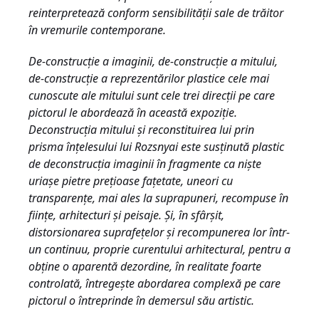
reinterpretează conform sensibilităţii sale de trăitor
în vremurile contemporane.
De-construcţie a imaginii, de-construcţie a mitului,
de-construcţie a reprezentărilor plastice cele mai
cunoscute ale mitului sunt cele trei direcţii pe care
pictorul le abordează în această expoziție.
Deconstrucţia mitului şi reconstituirea lui prin
prisma înţelesului lui Rozsnyai este susţinută plastic
de deconstrucţia imaginii în fragmente ca nişte
uriaşe pietre preţioase faţetate, uneori cu
transparenţe, mai ales la suprapuneri, recompuse în
fiinţe, arhitecturi şi peisaje. Şi, în sfârşit,
distorsionarea suprafeţelor şi recompunerea lor într-
un continuu, proprie curentului arhitectural, pentru a
obţine o aparentă dezordine, în realitate foarte
controlată, întregeşte abordarea complexă pe care
pictorul o întreprinde în demersul său artistic.