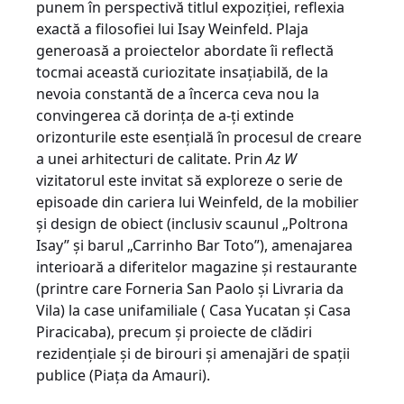
punem în perspectivă titlul expoziției, reflexia
exactă a filosofiei lui Isay Weinfeld. Plaja
generoasă a proiectelor abordate îi reflectă
tocmai această curiozitate insațiabilă, de la
nevoia constantă de a încerca ceva nou la
convingerea că dorința de a-ți extinde
orizonturile este esențială în procesul de creare
a unei arhitecturi de calitate. Prin
Az W
vizitatorul este invitat să exploreze o serie de
episoade din cariera lui Weinfeld, de la mobilier
și design de obiect (inclusiv scaunul „Poltrona
Isay” și barul „Carrinho Bar Toto”), amenajarea
interioară a diferitelor magazine și restaurante
(printre care Forneria San Paolo și Livraria da
Vila) la case unifamiliale ( Casa Yucatan și Casa
Piracicaba), precum și proiecte de clădiri
rezidențiale și de birouri și amenajări de spații
publice (Piața da Amauri).