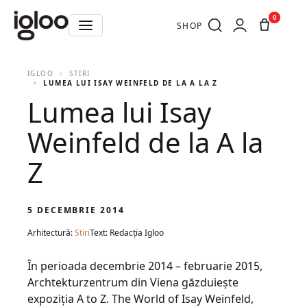
0
SHOP
IGLOO
STIRI
LUMEA LUI ISAY WEINFELD DE LA A LA Z
Lumea lui Isay
Weinfeld de la A la
Z
5 DECEMBRIE 2014
Arhitectură:
Stiri
Text: Redacția Igloo
În perioada decembrie 2014 – februarie 2015,
Archtekturzentrum din Viena găzduiește
expoziția A to Z. The World of Isay Weinfeld,