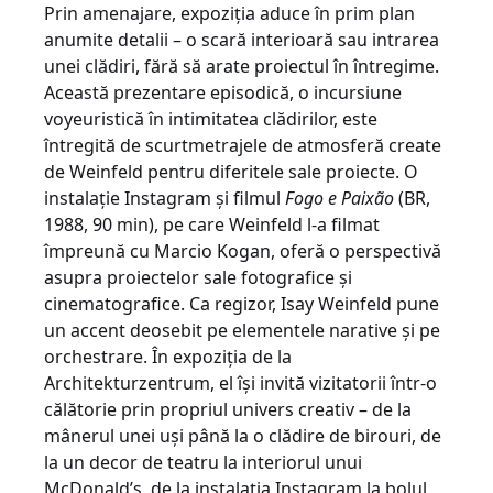
Prin amenajare, expoziția aduce în prim plan
anumite detalii – o scară interioară sau intrarea
unei clădiri, fără să arate proiectul în întregime.
Această prezentare episodică, o incursiune
voyeuristică în intimitatea clădirilor, este
întregită de scurtmetrajele de atmosferă create
de Weinfeld pentru diferitele sale proiecte. O
instalație Instagram și filmul
Fogo e Paixão
(BR,
1988, 90 min), pe care Weinfeld l-a filmat
împreună cu Marcio Kogan, oferă o perspectivă
asupra proiectelor sale fotografice și
cinematografice. Ca regizor, Isay Weinfeld pune
un accent deosebit pe elementele narative și pe
orchestrare. În expoziția de la
Architekturzentrum, el își invită vizitatorii într-o
călătorie prin propriul univers creativ – de la
mânerul unei uși până la o clădire de birouri, de
la un decor de teatru la interiorul unui
McDonald’s, de la instalația Instagram la bolul