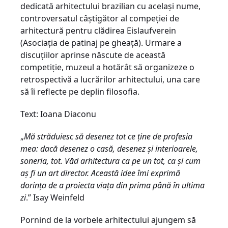
dedicată arhitectului brazilian cu același nume,
controversatul câștigător al compeției de
arhitectură pentru clădirea Eislaufverein
(Asociația de patinaj pe gheață). Urmare a
discuțiilor aprinse născute de această
competiție, muzeul a hotărât să organizeze o
retrospectivă a lucrărilor arhitectului, una care
să îi reflecte pe deplin filosofia.
Text: Ioana Diaconu
„
Mă străduiesc să desenez tot ce ține de profesia
mea: dacă desenez o casă, desenez și interioarele,
soneria, tot. Văd arhitectura ca pe un tot, ca și cum
aș fi un art director. Această idee îmi exprimă
dorința de a proiecta viața din prima până în ultima
zi
.” Isay Weinfeld
Pornind de la vorbele arhitectului ajungem să